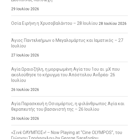
29 Ιουλίου 2026
Οσία Ειρήνη η Χρυσοβαλάντου – 28 Ιουλίου
28 Ιουλίου 2026
Άγιος Παντελεήμων ο Μεγαλομάρτυς και Ιαματικός – 27
Ιουλίου
27 Ιουλίου 2026
Αγία Ωραιοζήλη, η μορφωμένη Αγία του 1ου αι. μΧ που
ακολούθησε το κήρυγμα του Απόστολου Ανδρέα- 26
Ιουλίου
26 Ιουλίου 2026
Αγία Παρασκευή η Οσιομάρτυς, η φιλάνθρωπος Αγία και
θεραπευτής του βασανιστή της – 26 Ιουλίου
26 Ιουλίου 2026
«Σινέ ΟΛΥΜΠΟΣ»! – Now Playing at “Cine OLYMPOS”, του
Γιώργου Σαράφογλου-by George Sarafoglou