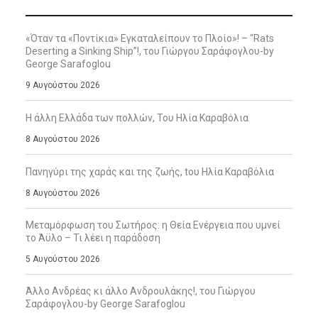
«Όταν τα «Ποντίκια» Εγκαταλείπουν το Πλοίο»! – “Rats
Deserting a Sinking Ship”!, του Γιώργου Σαράφογλου-by
George Sarafoglou
9 Αυγούστου 2026
Η άλλη Ελλάδα των πολλών, Του Ηλία Καραβόλια
8 Αυγούστου 2026
Πανηγύρι της χαράς και της ζωής, tου Ηλία Καραβόλια
8 Αυγούστου 2026
Μεταμόρφωση του Σωτήρος: η Θεία Ενέργεια που υμνεί
το Άϋλο – Τι λέει η παράδοση
5 Αυγούστου 2026
Άλλο Ανδρέας κι άλλο Ανδρουλάκης!, του Γιώργου
Σαράφογλου-by George Sarafoglou