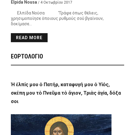
Elpida Nousa
/ 4 Οκτωβρίου 2017
Ελπίδα Νούσα “Γράφε όπως θέλεις,
χρησιμοποίησε όποιους ρυθμούς σού βγαίνουν,
δοκίμασε…
READ MORE
ΕΟΡΤΟΛΟΓΙΟ
Ἡ ἐλπίς μου ὁ Πατήρ, καταφυγή μου ὁ Υἱός,
σκέπη μου τὸ Πνεῦμα τὸ ἅγιον, Τριὰς ἁγία, δόξα
σοι