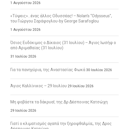
1 Αυγούστου 2026
«Τύψεις»…ένας άλλος Οδυσσέας! – Nolan’s “Odysseus”,
του Γιώργου Σαράφογλου-by George Sarafoglou
1 Αυγούστου 2026
Όσιος Ευδόκιμος ο Δίκαιος (31 Ιουλίου) – Άγιος Ιωσήφ ο
από Αριμαθαίας (31 Ιουλίου)
31 Ιουλίου 2026
Για τα πανηγύρια, της Αναστασίας Φωκά
30 Ιουλίου 2026
Άγιος Καλλίνικος – 29 Ιουλίου
29 Ιουλίου 2026
Μη φοβάστε τα δάκρυα!, της Δρ Δέσποινας Κατσώχη
29 Ιουλίου 2026
Γιατί ο κλιματισμός αγαπά την ξηροφθαλμία;, της Δρος
Δέσποινας Κατσώχη