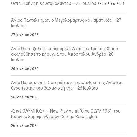
Οσία Ειρήνη η Χρυσοβαλάντου – 28 Ιουλίου
28 Ιουλίου 2026
Άγιος Παντελεήμων ο Μεγαλομάρτυς και Ιαματικός – 27
Ιουλίου
27 Ιουλίου 2026
Αγία Ωραιοζήλη, η μορφωμένη Αγία του 1ου αι. μΧ που
ακολούθησε το κήρυγμα του Απόστολου Ανδρέα- 26
Ιουλίου
26 Ιουλίου 2026
Αγία Παρασκευή η Οσιομάρτυς, η φιλάνθρωπος Αγία και
θεραπευτής του βασανιστή της – 26 Ιουλίου
26 Ιουλίου 2026
«Σινέ ΟΛΥΜΠΟΣ»! – Now Playing at “Cine OLYMPOS”, του
Γιώργου Σαράφογλου-by George Sarafoglou
26 Ιουλίου 2026