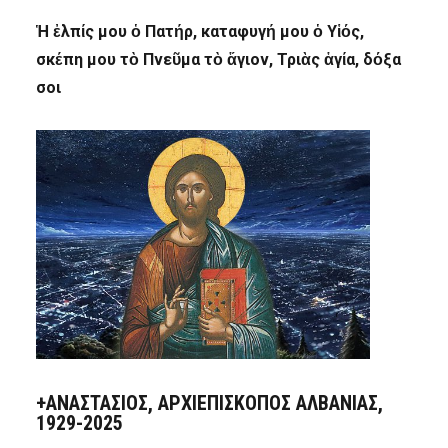
Ἡ ἐλπίς μου ὁ Πατήρ, καταφυγή μου ὁ Υἱός,
σκέπη μου τὸ Πνεῦμα τὸ ἅγιον, Τριὰς ἁγία, δόξα
σοι
+ΑΝΑΣΤΆΣΙΟΣ, ΑΡΧΙΕΠΊΣΚΟΠΟΣ ΑΛΒΑΝΊΑΣ,
1929-2025