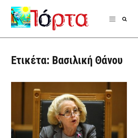
Ετικέτα:
Βασιλική Θάνου