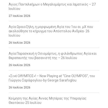
Άγιος Παντελεήμων ο Μεγαλομάρτυς και Ιαματικός – 27
Ιουλίου
27 Ιουλίου 2026
Αγία Ωραιοζήλη, η μορφωμένη Αγία του 1ου αι. μΧ που
ακολούθησε το κήρυγμα του Απόστολου Ανδρέα- 26
Ιουλίου
26 Ιουλίου 2026
Αγία Παρασκευή η Οσιομάρτυς, η φιλάνθρωπος Αγία και
θεραπευτής του βασανιστή της – 26 Ιουλίου
26 Ιουλίου 2026
«Σινέ ΟΛΥΜΠΟΣ»! – Now Playing at “Cine OLYMPOS”, του
Γιώργου Σαράφογλου-by George Sarafoglou
26 Ιουλίου 2026
Κοίμηση της Αγίας Άννας Μητέρας της Υπεραγίας
Θεοτόκου-25 Ιουλίου