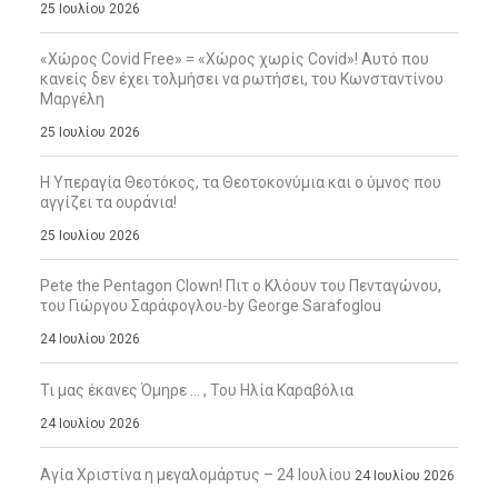
25 Ιουλίου 2026
«Χώρος Covid Free» = «Χώρος χωρίς Covid»! Αυτό που
κανείς δεν έχει τολμήσει να ρωτήσει, του Κωνσταντίνου
Μαργέλη
25 Ιουλίου 2026
Η Υπεραγία Θεοτόκος, τα Θεοτοκονύμια και ο ύμνος που
αγγίζει τα ουράνια!
25 Ιουλίου 2026
Pete the Pentagon Clown! Πιτ ο Κλόουν του Πενταγώνου,
του Γιώργου Σαράφογλου-by George Sarafoglou
24 Ιουλίου 2026
Τι μας έκανες Όμηρε … , Του Ηλία Καραβόλια
24 Ιουλίου 2026
Αγία Χριστίνα η μεγαλομάρτυς – 24 Ιουλίου
24 Ιουλίου 2026