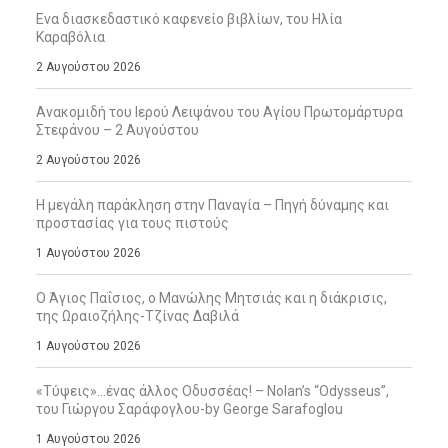
Ενα διασκεδαστικό καφενείο βιβλίων, του Ηλία
Καραβόλια
2 Αυγούστου 2026
Ανακομιδή του Ιερού Λειψάνου του Αγίου Πρωτομάρτυρα
Στεφάνου – 2 Αυγούστου
2 Αυγούστου 2026
Η μεγάλη παράκληση στην Παναγία – Πηγή δύναμης και
προστασίας για τους πιστούς
1 Αυγούστου 2026
Ο Άγιος Παΐσιος, ο Μανώλης Μητσιάς και η διάκρισις,
της Ωραιοζήλης-Τζίνας Δαβιλά
1 Αυγούστου 2026
«Τύψεις»…ένας άλλος Οδυσσέας! – Nolan’s “Odysseus”,
του Γιώργου Σαράφογλου-by George Sarafoglou
1 Αυγούστου 2026