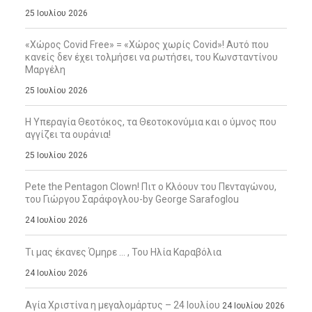
25 Ιουλίου 2026
«Χώρος Covid Free» = «Χώρος χωρίς Covid»! Αυτό που
κανείς δεν έχει τολμήσει να ρωτήσει, του Κωνσταντίνου
Μαργέλη
25 Ιουλίου 2026
Η Υπεραγία Θεοτόκος, τα Θεοτοκονύμια και ο ύμνος που
αγγίζει τα ουράνια!
25 Ιουλίου 2026
Pete the Pentagon Clown! Πιτ ο Κλόουν του Πενταγώνου,
του Γιώργου Σαράφογλου-by George Sarafoglou
24 Ιουλίου 2026
Τι μας έκανες Όμηρε … , Του Ηλία Καραβόλια
24 Ιουλίου 2026
Αγία Χριστίνα η μεγαλομάρτυς – 24 Ιουλίου
24 Ιουλίου 2026