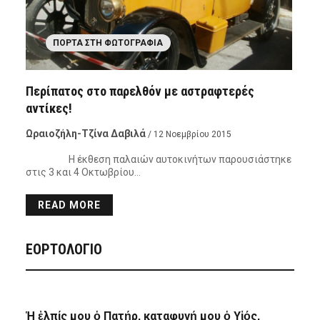
ΠΌΡΤΑ ΣΤΗ ΦΩΤΟΓΡΑΦΊΑ
Περίπατος στο παρελθόν με αστραφτερές
αντίκες!
Ωραιοζήλη-Τζίνα Δαβιλά
/ 12 Νοεμβρίου 2015
Η έκθεση παλαιών αυτοκινήτων παρουσιάστηκε
στις 3 και 4 Οκτωβρίου…
READ MORE
ΕΟΡΤΟΛΟΓΙΟ
Ἡ ἐλπίς μου ὁ Πατήρ, καταφυγή μου ὁ Υἱός,