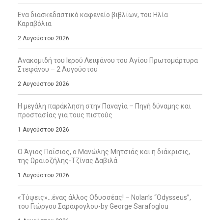
Ενα διασκεδαστικό καφενείο βιβλίων, του Ηλία
Καραβόλια
2 Αυγούστου 2026
Ανακομιδή του Ιερού Λειψάνου του Αγίου Πρωτομάρτυρα
Στεφάνου – 2 Αυγούστου
2 Αυγούστου 2026
Η μεγάλη παράκληση στην Παναγία – Πηγή δύναμης και
προστασίας για τους πιστούς
1 Αυγούστου 2026
Ο Άγιος Παΐσιος, ο Μανώλης Μητσιάς και η διάκρισις,
της Ωραιοζήλης-Τζίνας Δαβιλά
1 Αυγούστου 2026
«Τύψεις»…ένας άλλος Οδυσσέας! – Nolan’s “Odysseus”,
του Γιώργου Σαράφογλου-by George Sarafoglou