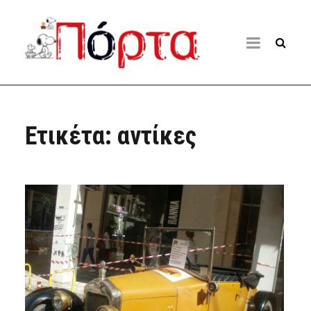
Ετικέτα:
αντίκες