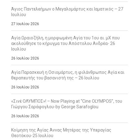
Άγιος Παντελεήμων ο Μεγαλομάρτυς και Ιαματικός – 27
Ιουλίου
27 Ιουλίου 2026
Αγία Ωραιοζήλη, η μορφωμένη Αγία του 1ου αι. μΧ που
ακολούθησε το κήρυγμα του Απόστολου Ανδρέα- 26
Ιουλίου
26 Ιουλίου 2026
Αγία Παρασκευή η Οσιομάρτυς, η φιλάνθρωπος Αγία και
θεραπευτής του βασανιστή της – 26 Ιουλίου
26 Ιουλίου 2026
«Σινέ ΟΛΥΜΠΟΣ»! – Now Playing at “Cine OLYMPOS”, του
Γιώργου Σαράφογλου-by George Sarafoglou
26 Ιουλίου 2026
Κοίμηση της Αγίας Άννας Μητέρας της Υπεραγίας
Θεοτόκου-25 Ιουλίου