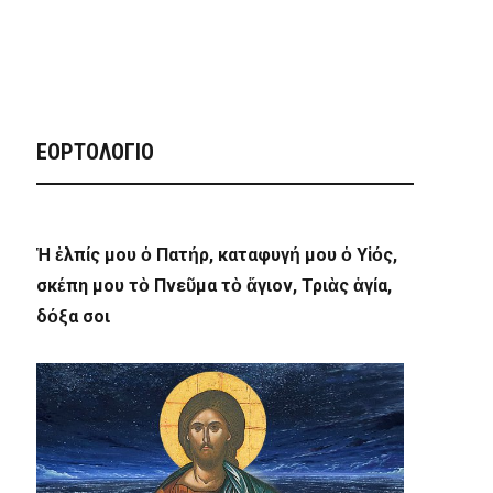
ΕΟΡΤΟΛΟΓΙΟ
Ἡ ἐλπίς μου ὁ Πατήρ, καταφυγή μου ὁ Υἱός,
σκέπη μου τὸ Πνεῦμα τὸ ἅγιον, Τριὰς ἁγία,
δόξα σοι