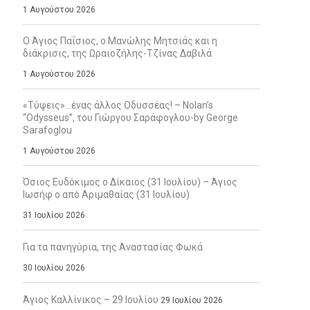
1 Αυγούστου 2026
Ο Άγιος Παΐσιος, ο Μανώλης Μητσιάς και η
διάκρισις, της Ωραιοζήλης-Τζίνας Δαβιλά
1 Αυγούστου 2026
«Τύψεις»…ένας άλλος Οδυσσέας! – Nolan’s
“Odysseus”, του Γιώργου Σαράφογλου-by George
Sarafoglou
1 Αυγούστου 2026
Όσιος Ευδόκιμος ο Δίκαιος (31 Ιουλίου) – Άγιος
Ιωσήφ ο από Αριμαθαίας (31 Ιουλίου)
31 Ιουλίου 2026
Για τα πανηγύρια, της Αναστασίας Φωκά
30 Ιουλίου 2026
Άγιος Καλλίνικος – 29 Ιουλίου
29 Ιουλίου 2026