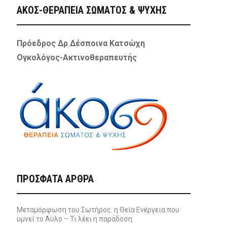
ΑΚΟΣ-ΘΕΡΑΠΕΙΑ ΣΩΜΑΤΟΣ & ΨΥΧΗΣ
Πρόεδρος Δρ Δέσποινα Κατσώχη
Ογκολόγος-Ακτινοθεραπευτής
ΠΡΌΣΦΑΤΑ ΆΡΘΡΑ
Μεταμόρφωση του Σωτήρος: η Θεία Ενέργεια που
υμνεί το Άϋλο – Τι λέει η παράδοση