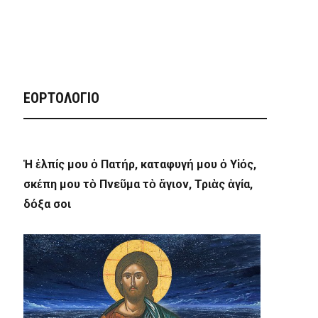
ΕΟΡΤΟΛΟΓΙΟ
Ἡ ἐλπίς μου ὁ Πατήρ, καταφυγή μου ὁ Υἱός,
σκέπη μου τὸ Πνεῦμα τὸ ἅγιον, Τριὰς ἁγία,
δόξα σοι