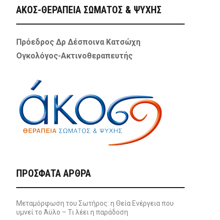
ΑΚΟΣ-ΘΕΡΑΠΕΙΑ ΣΩΜΑΤΟΣ & ΨΥΧΗΣ
Πρόεδρος Δρ Δέσποινα Κατσώχη
Ογκολόγος-Ακτινοθεραπευτής
ΠΡΌΣΦΑΤΑ ΆΡΘΡΑ
Μεταμόρφωση του Σωτήρος: η Θεία Ενέργεια που
υμνεί το Άϋλο – Τι λέει η παράδοση