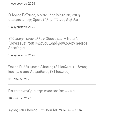
1 Αυγούστου 2026
Ο Άγιος Παΐσιος, ο Μανώλης Μητσιάς και η
διάκρισις, της Ωραιοζήλης-Τζίνας Δαβιλά
1 Αυγούστου 2026
«Τύψεις»…ένας άλλος Οδυσσέας! – Nolan’s
“Odysseus”, του Γιώργου Σαράφογλου-by George
Sarafoglou
1 Αυγούστου 2026
Όσιος Ευδόκιμος ο Δίκαιος (31 Ιουλίου) – Άγιος
Ιωσήφ ο από Αριμαθαίας (31 Ιουλίου)
31 Ιουλίου 2026
Για τα πανηγύρια, της Αναστασίας Φωκά
30 Ιουλίου 2026
Άγιος Καλλίνικος – 29 Ιουλίου
29 Ιουλίου 2026