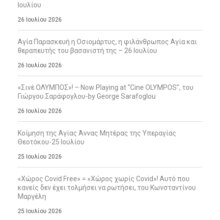
Ιουλίου
26 Ιουλίου 2026
Αγία Παρασκευή η Οσιομάρτυς, η φιλάνθρωπος Αγία και
θεραπευτής του βασανιστή της – 26 Ιουλίου
26 Ιουλίου 2026
«Σινέ ΟΛΥΜΠΟΣ»! – Now Playing at “Cine OLYMPOS”, του
Γιώργου Σαράφογλου-by George Sarafoglou
26 Ιουλίου 2026
Κοίμηση της Αγίας Άννας Μητέρας της Υπεραγίας
Θεοτόκου-25 Ιουλίου
25 Ιουλίου 2026
«Χώρος Covid Free» = «Χώρος χωρίς Covid»! Αυτό που
κανείς δεν έχει τολμήσει να ρωτήσει, του Κωνσταντίνου
Μαργέλη
25 Ιουλίου 2026