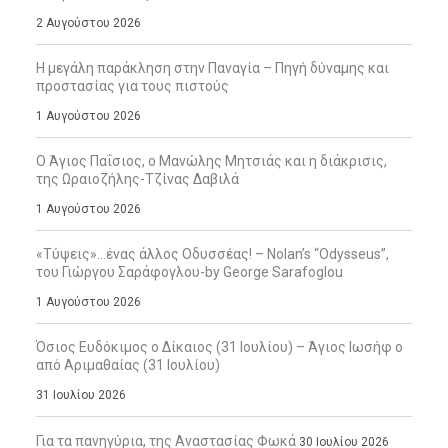
2 Αυγούστου 2026
Η μεγάλη παράκληση στην Παναγία – Πηγή δύναμης και
προστασίας για τους πιστούς
1 Αυγούστου 2026
Ο Άγιος Παΐσιος, ο Μανώλης Μητσιάς και η διάκρισις,
της Ωραιοζήλης-Τζίνας Δαβιλά
1 Αυγούστου 2026
«Τύψεις»…ένας άλλος Οδυσσέας! – Nolan’s “Odysseus”,
του Γιώργου Σαράφογλου-by George Sarafoglou
1 Αυγούστου 2026
Όσιος Ευδόκιμος ο Δίκαιος (31 Ιουλίου) – Άγιος Ιωσήφ ο
από Αριμαθαίας (31 Ιουλίου)
31 Ιουλίου 2026
Για τα πανηγύρια, της Αναστασίας Φωκά
30 Ιουλίου 2026