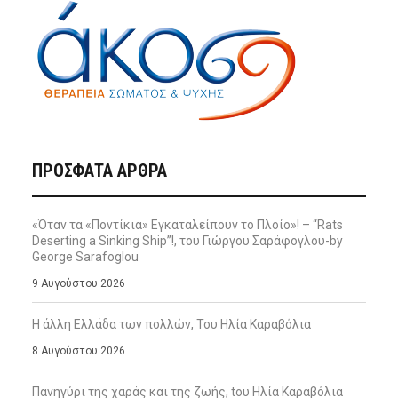
ΠΡΌΣΦΑΤΑ ΆΡΘΡΑ
«Όταν τα «Ποντίκια» Εγκαταλείπουν το Πλοίο»! – “Rats
Deserting a Sinking Ship”!, του Γιώργου Σαράφογλου-by
George Sarafoglou
9 Αυγούστου 2026
Η άλλη Ελλάδα των πολλών, Του Ηλία Καραβόλια
8 Αυγούστου 2026
Πανηγύρι της χαράς και της ζωής, tου Ηλία Καραβόλια