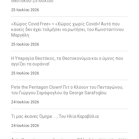
Θεοτόκου-25 Ιουλίου
25 Ιουλίου 2026
«Χώρος Covid Free» = «Χώρος χωρίς Covid»! Αυτό που
κανείς δεν έχει τολμήσει να ρωτήσει, του Κωνσταντίνου
Μαργέλη
25 Ιουλίου 2026
Η Υπεραγία Θεοτόκος, τα Θεοτοκονύμια και ο ύμνος που
αγγίζει τα ουράνια!
25 Ιουλίου 2026
Pete the Pentagon Clown! Πιτ ο Κλόουν του Πενταγώνου,
του Γιώργου Σαράφογλου-by George Sarafoglou
24 Ιουλίου 2026
Τι μας έκανες Όμηρε … , Του Ηλία Καραβόλια
24 Ιουλίου 2026