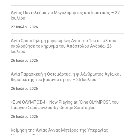
Άγιος Παντελεήμων ο Μεγαλομάρτυς και Ιαματικός – 27
Ιουλίου
27 Ιουλίου 2026
Αγία Ωραιοζήλη, η μορφωμένη Αγία του 1ου αι. μΧ που
ακολούθησε το κήρυγμα του Απόστολου Ανδρέα- 26
Ιουλίου
26 Ιουλίου 2026
Αγία Παρασκευή η Οσιομάρτυς, η φιλάνθρωπος Αγία και
θεραπευτής του βασανιστή της – 26 Ιουλίου
26 Ιουλίου 2026
«Σινέ ΟΛΥΜΠΟΣ»! – Now Playing at “Cine OLYMPOS”, του
Γιώργου Σαράφογλου-by George Sarafoglou
26 Ιουλίου 2026
Κοίμηση της Αγίας Άννας Μητέρας της Υπεραγίας