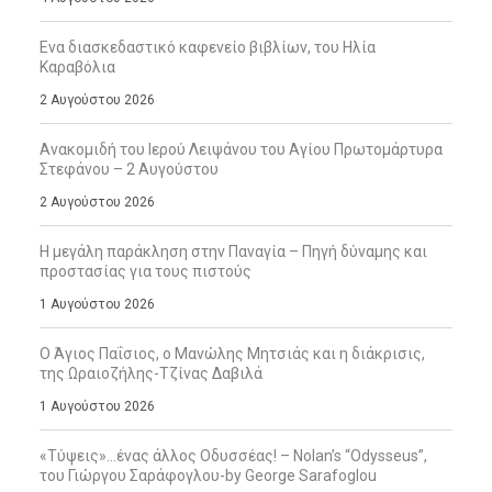
Ενα διασκεδαστικό καφενείο βιβλίων, του Ηλία
Καραβόλια
2 Αυγούστου 2026
Ανακομιδή του Ιερού Λειψάνου του Αγίου Πρωτομάρτυρα
Στεφάνου – 2 Αυγούστου
2 Αυγούστου 2026
Η μεγάλη παράκληση στην Παναγία – Πηγή δύναμης και
προστασίας για τους πιστούς
1 Αυγούστου 2026
Ο Άγιος Παΐσιος, ο Μανώλης Μητσιάς και η διάκρισις,
της Ωραιοζήλης-Τζίνας Δαβιλά
1 Αυγούστου 2026
«Τύψεις»…ένας άλλος Οδυσσέας! – Nolan’s “Odysseus”,
του Γιώργου Σαράφογλου-by George Sarafoglou