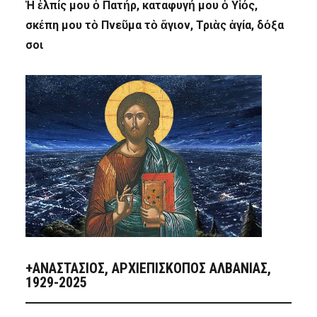
Ἡ ἐλπίς μου ὁ Πατήρ, καταφυγή μου ὁ Υἱός,
σκέπη μου τὸ Πνεῦμα τὸ ἅγιον, Τριὰς ἁγία, δόξα
σοι
+ΑΝΑΣΤΆΣΙΟΣ, ΑΡΧΙΕΠΊΣΚΟΠΟΣ ΑΛΒΑΝΊΑΣ,
1929-2025