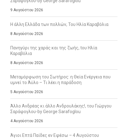
Σαράφογλου-by George Sarafoglou
9 Αυγούστου 2026
Η άλλη Ελλάδα των πολλών, Του Ηλία Καραβόλια
8 Αυγούστου 2026
Πανηγύρι της χαράς και της ζωής, tου Ηλία
Καραβόλια
8 Αυγούστου 2026
Μεταμόρφωση του Σωτήρος: η Θεία Ενέργεια που
υμνεί το Άϋλο – Τι λέει η παράδοση
5 Αυγούστου 2026
Άλλο Ανδρέας κι άλλο Ανδρουλάκης!, του Γιώργου
Σαράφογλου-by George Sarafoglou
4 Αυγούστου 2026
Άγιοι Επτά Παίδες εν Εφέσω – 4 Αυγούστου