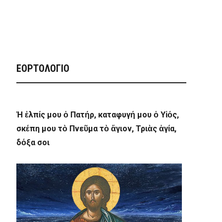
ΕΟΡΤΟΛΟΓΙΟ
Ἡ ἐλπίς μου ὁ Πατήρ, καταφυγή μου ὁ Υἱός,
σκέπη μου τὸ Πνεῦμα τὸ ἅγιον, Τριὰς ἁγία,
δόξα σοι