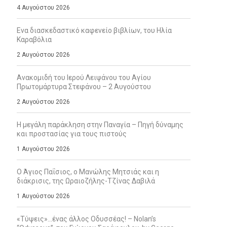
4 Αυγούστου 2026
Ενα διασκεδαστικό καφενείο βιβλίων, του Ηλία
Καραβόλια
2 Αυγούστου 2026
Ανακομιδή του Ιερού Λειψάνου του Αγίου
Πρωτομάρτυρα Στεφάνου – 2 Αυγούστου
2 Αυγούστου 2026
Η μεγάλη παράκληση στην Παναγία – Πηγή δύναμης
και προστασίας για τους πιστούς
1 Αυγούστου 2026
Ο Άγιος Παΐσιος, ο Μανώλης Μητσιάς και η
διάκρισις, της Ωραιοζήλης-Τζίνας Δαβιλά
1 Αυγούστου 2026
«Τύψεις»…ένας άλλος Οδυσσέας! – Nolan’s