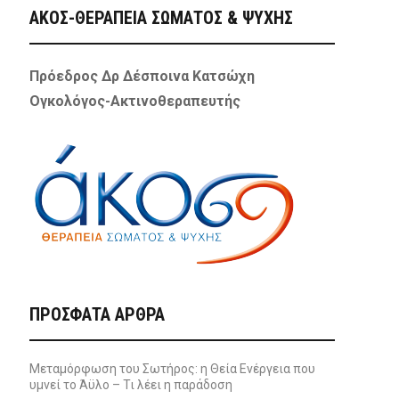
ΑΚΟΣ-ΘΕΡΑΠΕΙΑ ΣΩΜΑΤΟΣ & ΨΥΧΗΣ
Πρόεδρος Δρ Δέσποινα Κατσώχη
Ογκολόγος-Ακτινοθεραπευτής
ΠΡΌΣΦΑΤΑ ΆΡΘΡΑ
Μεταμόρφωση του Σωτήρος: η Θεία Ενέργεια που
υμνεί το Άϋλο – Τι λέει η παράδοση