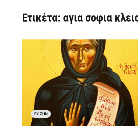
Ετικέτα:
αγια σοφια κλει
ΕΥ ΖΗΝ