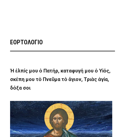
ΕΟΡΤΟΛΟΓΙΟ
Ἡ ἐλπίς μου ὁ Πατήρ, καταφυγή μου ὁ Υἱός,
σκέπη μου τὸ Πνεῦμα τὸ ἅγιον, Τριὰς ἁγία,
δόξα σοι