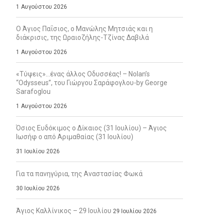
1 Αυγούστου 2026
Ο Άγιος Παΐσιος, ο Μανώλης Μητσιάς και η
διάκρισις, της Ωραιοζήλης-Τζίνας Δαβιλά
1 Αυγούστου 2026
«Τύψεις»…ένας άλλος Οδυσσέας! – Nolan’s
“Odysseus”, του Γιώργου Σαράφογλου-by George
Sarafoglou
1 Αυγούστου 2026
Όσιος Ευδόκιμος ο Δίκαιος (31 Ιουλίου) – Άγιος
Ιωσήφ ο από Αριμαθαίας (31 Ιουλίου)
31 Ιουλίου 2026
Για τα πανηγύρια, της Αναστασίας Φωκά
30 Ιουλίου 2026
Άγιος Καλλίνικος – 29 Ιουλίου
29 Ιουλίου 2026