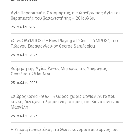
Αγία Παρασκευή η Οσιομάρτυς, η φιλάνθρωπος Αγία και
θεραπευτής του βασανιστή της – 26 Ιουλίου
26 Ιουλίου 2026
«Σινέ ΟΛΥΜΠΟΣ»! – Now Playing at “Cine OLYMPOS”, του
Γιώργου Σαράφογλου-by George Sarafoglou
26 Ιουλίου 2026
Κοίμηση της Αγίας Άννας Μητέρας της Υπεραγίας
Θεοτόκου-25 Ιουλίου
25 Ιουλίου 2026
«Χώρος Covid Free» = «Χώρος χωρίς Covid»! Αυτό που
κανείς δεν έχει τολμήσει να ρωτήσει, του Κωνσταντίνου
Μαργέλη
25 Ιουλίου 2026
Η Υπεραγία Θεοτόκος, τα Θεοτοκονύμια και ο ύμνος που