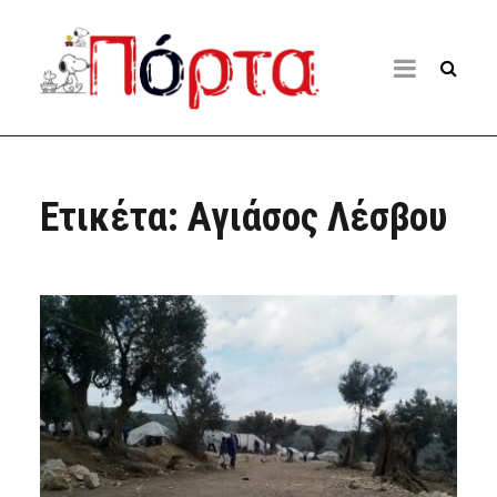
Ετικέτα:
Αγιάσος Λέσβου