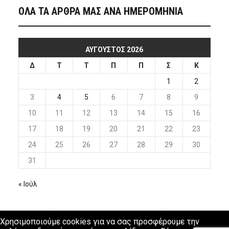
ΟΛΑ ΤΑ ΑΡΘΡΑ ΜΑΣ ΑΝΑ ΗΜΕΡΟΜΗΝΙΑ
ΑΎΓΟΥΣΤΟΣ 2026
Δ
Τ
Τ
Π
Π
Σ
Κ
1
2
3
4
5
6
7
8
9
10
11
12
13
14
15
16
17
18
19
20
21
22
23
24
25
26
27
28
29
30
31
« Ιούλ
Χρησιμοποιούμε cookies για να σας προσφέρουμε την