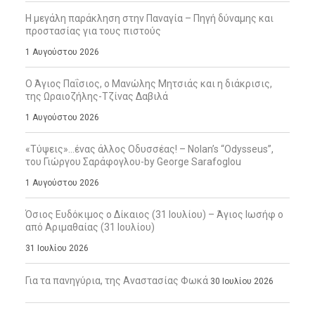
Η μεγάλη παράκληση στην Παναγία – Πηγή δύναμης και
προστασίας για τους πιστούς
1 Αυγούστου 2026
Ο Άγιος Παΐσιος, ο Μανώλης Μητσιάς και η διάκρισις,
της Ωραιοζήλης-Τζίνας Δαβιλά
1 Αυγούστου 2026
«Τύψεις»…ένας άλλος Οδυσσέας! – Nolan’s “Odysseus”,
του Γιώργου Σαράφογλου-by George Sarafoglou
1 Αυγούστου 2026
Όσιος Ευδόκιμος ο Δίκαιος (31 Ιουλίου) – Άγιος Ιωσήφ ο
από Αριμαθαίας (31 Ιουλίου)
31 Ιουλίου 2026
Για τα πανηγύρια, της Αναστασίας Φωκά
30 Ιουλίου 2026