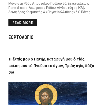
Μόνο στη Ρόδο Αποστόλου Παύλου 50, Βενετοκλέων,
Pane di capo: Λεωφόρος Ρόδου-Λίνδου (ύψος ΙΚΑ),
Λεωφόρος Κρεμαστής & «Πηγές Καλλιθέας» * Ο Πάνος…
READ MORE
ΕΟΡΤΟΛΟΓΙΟ
Ἡ ἐλπίς μου ὁ Πατήρ, καταφυγή μου ὁ Υἱός,
σκέπη μου τὸ Πνεῦμα τὸ ἅγιον, Τριὰς ἁγία, δόξα
σοι