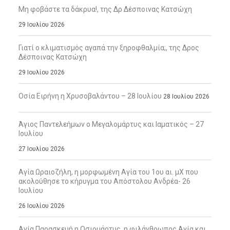
Μη φοβάστε τα δάκρυα!, της Δρ Δέσποινας Κατσώχη
29 Ιουλίου 2026
Γιατί ο κλιματισμός αγαπά την ξηροφθαλμία;, της Δρος
Δέσποινας Κατσώχη
29 Ιουλίου 2026
Οσία Ειρήνη η Χρυσοβαλάντου – 28 Ιουλίου
28 Ιουλίου 2026
Άγιος Παντελεήμων ο Μεγαλομάρτυς και Ιαματικός – 27
Ιουλίου
27 Ιουλίου 2026
Αγία Ωραιοζήλη, η μορφωμένη Αγία του 1ου αι. μΧ που
ακολούθησε το κήρυγμα του Απόστολου Ανδρέα- 26
Ιουλίου
26 Ιουλίου 2026
Αγία Παρασκευή η Οσιομάρτυς, η φιλάνθρωπος Αγία και