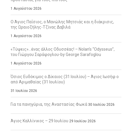
1 Αυγούστου 2026
Ο Άγιος Παΐσιος, ο Μανώλης Μητσιάς και η διάκρισις,
της Ωραιοζήλης-Τζίνας Δαβιλά
1 Αυγούστου 2026
«Τύψεις»…ένας άλλος Οδυσσέας! – Nolan’s “Odysseus”,
του Γιώργου Σαράφογλου-by George Sarafoglou
1 Αυγούστου 2026
Όσιος Ευδόκιμος ο Δίκαιος (31 Ιουλίου) – Άγιος Ιωσήφ ο
από Αριμαθαίας (31 Ιουλίου)
31 Ιουλίου 2026
Για τα πανηγύρια, της Αναστασίας Φωκά
30 Ιουλίου 2026
Άγιος Καλλίνικος – 29 Ιουλίου
29 Ιουλίου 2026