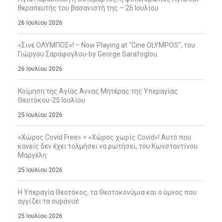
θεραπευτής του βασανιστή της – 26 Ιουλίου
26 Ιουλίου 2026
«Σινέ ΟΛΥΜΠΟΣ»! – Now Playing at “Cine OLYMPOS”, του
Γιώργου Σαράφογλου-by George Sarafoglou
26 Ιουλίου 2026
Κοίμηση της Αγίας Άννας Μητέρας της Υπεραγίας
Θεοτόκου-25 Ιουλίου
25 Ιουλίου 2026
«Χώρος Covid Free» = «Χώρος χωρίς Covid»! Αυτό που
κανείς δεν έχει τολμήσει να ρωτήσει, του Κωνσταντίνου
Μαργέλη
25 Ιουλίου 2026
Η Υπεραγία Θεοτόκος, τα Θεοτοκονύμια και ο ύμνος που
αγγίζει τα ουράνια!
25 Ιουλίου 2026