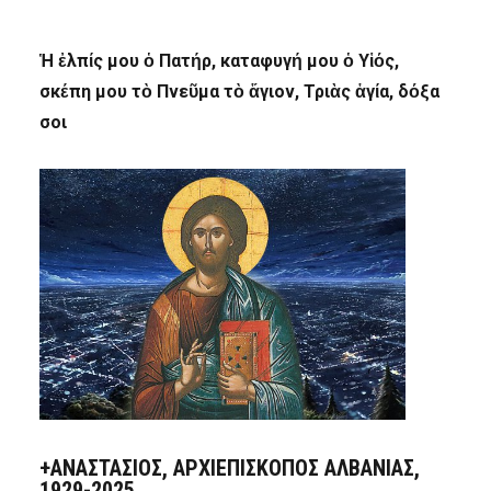
Ἡ ἐλπίς μου ὁ Πατήρ, καταφυγή μου ὁ Υἱός,
σκέπη μου τὸ Πνεῦμα τὸ ἅγιον, Τριὰς ἁγία, δόξα
σοι
+ΑΝΑΣΤΆΣΙΟΣ, ΑΡΧΙΕΠΊΣΚΟΠΟΣ ΑΛΒΑΝΊΑΣ,
1929-2025