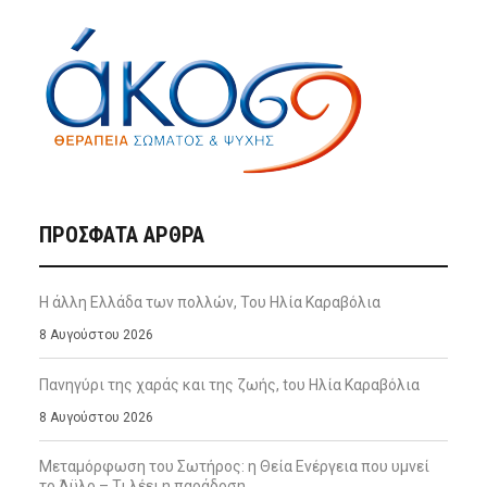
ΠΡΌΣΦΑΤΑ ΆΡΘΡΑ
Η άλλη Ελλάδα των πολλών, Του Ηλία Καραβόλια
8 Αυγούστου 2026
Πανηγύρι της χαράς και της ζωής, tου Ηλία Καραβόλια
8 Αυγούστου 2026
Μεταμόρφωση του Σωτήρος: η Θεία Ενέργεια που υμνεί
το Άϋλο – Τι λέει η παράδοση