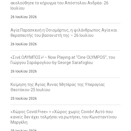
ακολούθησε το κήρυγμα του Απόστολου Ανδρέα- 26
Ιουλίου
26 Ιουλίου 2026
Αγία Παρασκευή η Οσιομάρτυς, η φιλάνθρωπος Αγία και
θεραπευτής του βασανιστή της – 26 Ιουλίου
26 Ιουλίου 2026
«Σινέ ΟΛΥΜΠΟΣ»! – Now Playing at “Cine OLYMPOS”, του
Γιώργου Σαράφογλου-by George Sarafoglou
26 Ιουλίου 2026
Κοίμηση της Αγίας Άννας Μητέρας της Υπεραγίας
Θεοτόκου-25 Ιουλίου
25 Ιουλίου 2026
«Χώρος Covid Free» = «Χώρος χωρίς Covid»! Αυτό που
κανείς δεν έχει τολμήσει να ρωτήσει, του Κωνσταντίνου
Μαργέλη