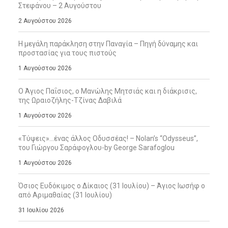
Στεφάνου – 2 Αυγούστου
2 Αυγούστου 2026
Η μεγάλη παράκληση στην Παναγία – Πηγή δύναμης και
προστασίας για τους πιστούς
1 Αυγούστου 2026
Ο Άγιος Παΐσιος, ο Μανώλης Μητσιάς και η διάκρισις,
της Ωραιοζήλης-Τζίνας Δαβιλά
1 Αυγούστου 2026
«Τύψεις»…ένας άλλος Οδυσσέας! – Nolan’s “Odysseus”,
του Γιώργου Σαράφογλου-by George Sarafoglou
1 Αυγούστου 2026
Όσιος Ευδόκιμος ο Δίκαιος (31 Ιουλίου) – Άγιος Ιωσήφ ο
από Αριμαθαίας (31 Ιουλίου)
31 Ιουλίου 2026