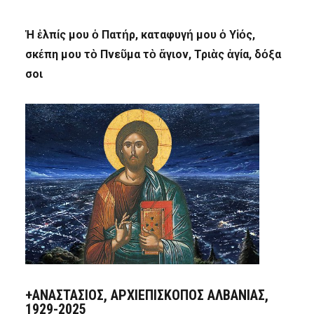
Ἡ ἐλπίς μου ὁ Πατήρ, καταφυγή μου ὁ Υἱός,
σκέπη μου τὸ Πνεῦμα τὸ ἅγιον, Τριὰς ἁγία, δόξα
σοι
+ΑΝΑΣΤΆΣΙΟΣ, ΑΡΧΙΕΠΊΣΚΟΠΟΣ ΑΛΒΑΝΊΑΣ,
1929-2025