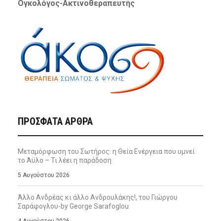
Ογκολόγος-Ακτινοθεραπευτής
ΠΡΌΣΦΑΤΑ ΆΡΘΡΑ
Μεταμόρφωση του Σωτήρος: η Θεία Ενέργεια που υμνεί
το Άϋλο – Τι λέει η παράδοση
5 Αυγούστου 2026
Άλλο Ανδρέας κι άλλο Ανδρουλάκης!, του Γιώργου
Σαράφογλου-by George Sarafoglou