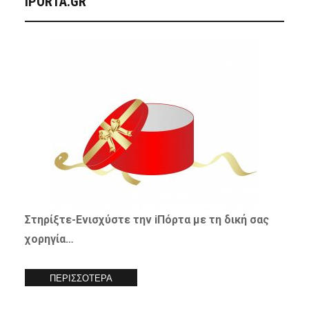
IPORTA.GR
Στηρίξτε-
Ενισχύστε
την iΠόρτα με τη δική σας
χορηγία…
ΠΕΡΙΣΣΟΤΕΡΑ