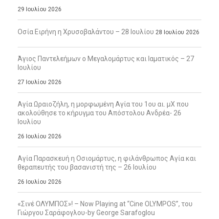
29 Ιουλίου 2026
Οσία Ειρήνη η Χρυσοβαλάντου – 28 Ιουλίου
28 Ιουλίου 2026
Άγιος Παντελεήμων ο Μεγαλομάρτυς και Ιαματικός – 27
Ιουλίου
27 Ιουλίου 2026
Αγία Ωραιοζήλη, η μορφωμένη Αγία του 1ου αι. μΧ που
ακολούθησε το κήρυγμα του Απόστολου Ανδρέα- 26
Ιουλίου
26 Ιουλίου 2026
Αγία Παρασκευή η Οσιομάρτυς, η φιλάνθρωπος Αγία και
θεραπευτής του βασανιστή της – 26 Ιουλίου
26 Ιουλίου 2026
«Σινέ ΟΛΥΜΠΟΣ»! – Now Playing at “Cine OLYMPOS”, του
Γιώργου Σαράφογλου-by George Sarafoglou