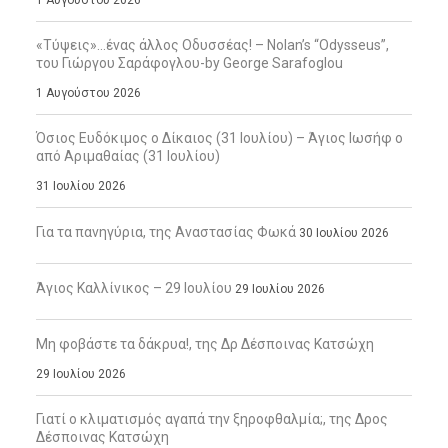
1 Αυγούστου 2026
«Τύψεις»…ένας άλλος Οδυσσέας! – Nolan’s “Odysseus”,
του Γιώργου Σαράφογλου-by George Sarafoglou
1 Αυγούστου 2026
Όσιος Ευδόκιμος ο Δίκαιος (31 Ιουλίου) – Άγιος Ιωσήφ ο
από Αριμαθαίας (31 Ιουλίου)
31 Ιουλίου 2026
Για τα πανηγύρια, της Αναστασίας Φωκά
30 Ιουλίου 2026
Άγιος Καλλίνικος – 29 Ιουλίου
29 Ιουλίου 2026
Μη φοβάστε τα δάκρυα!, της Δρ Δέσποινας Κατσώχη
29 Ιουλίου 2026
Γιατί ο κλιματισμός αγαπά την ξηροφθαλμία;, της Δρος
Δέσποινας Κατσώχη