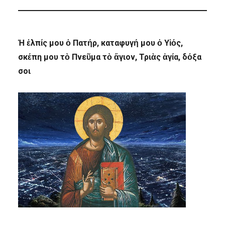
Ἡ ἐλπίς μου ὁ Πατήρ, καταφυγή μου ὁ Υἱός,
σκέπη μου τὸ Πνεῦμα τὸ ἅγιον, Τριὰς ἁγία, δόξα
σοι