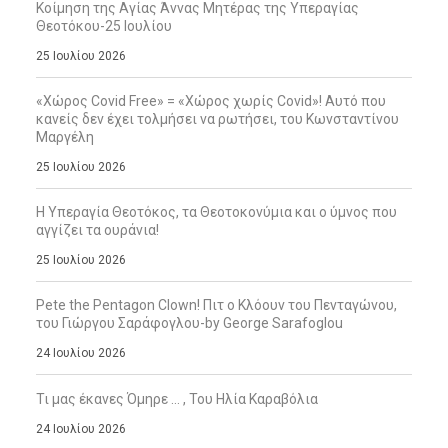
Κοίμηση της Αγίας Άννας Μητέρας της Υπεραγίας
Θεοτόκου-25 Ιουλίου
25 Ιουλίου 2026
«Χώρος Covid Free» = «Χώρος χωρίς Covid»! Αυτό που
κανείς δεν έχει τολμήσει να ρωτήσει, του Κωνσταντίνου
Μαργέλη
25 Ιουλίου 2026
Η Υπεραγία Θεοτόκος, τα Θεοτοκονύμια και ο ύμνος που
αγγίζει τα ουράνια!
25 Ιουλίου 2026
Pete the Pentagon Clown! Πιτ ο Κλόουν του Πενταγώνου,
του Γιώργου Σαράφογλου-by George Sarafoglou
24 Ιουλίου 2026
Τι μας έκανες Όμηρε … , Του Ηλία Καραβόλια
24 Ιουλίου 2026