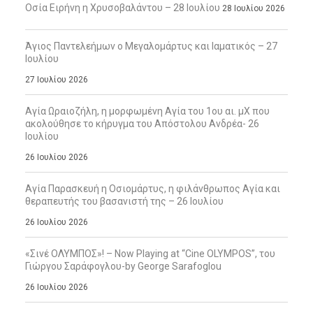
Οσία Ειρήνη η Χρυσοβαλάντου – 28 Ιουλίου
28 Ιουλίου 2026
Άγιος Παντελεήμων ο Μεγαλομάρτυς και Ιαματικός – 27
Ιουλίου
27 Ιουλίου 2026
Αγία Ωραιοζήλη, η μορφωμένη Αγία του 1ου αι. μΧ που
ακολούθησε το κήρυγμα του Απόστολου Ανδρέα- 26
Ιουλίου
26 Ιουλίου 2026
Αγία Παρασκευή η Οσιομάρτυς, η φιλάνθρωπος Αγία και
θεραπευτής του βασανιστή της – 26 Ιουλίου
26 Ιουλίου 2026
«Σινέ ΟΛΥΜΠΟΣ»! – Now Playing at “Cine OLYMPOS”, του
Γιώργου Σαράφογλου-by George Sarafoglou
26 Ιουλίου 2026