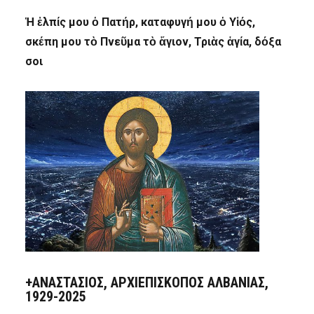
Ἡ ἐλπίς μου ὁ Πατήρ, καταφυγή μου ὁ Υἱός,
σκέπη μου τὸ Πνεῦμα τὸ ἅγιον, Τριὰς ἁγία, δόξα
σοι
+ΑΝΑΣΤΆΣΙΟΣ, ΑΡΧΙΕΠΊΣΚΟΠΟΣ ΑΛΒΑΝΊΑΣ,
1929-2025