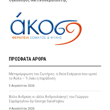
Ογκολόγος-Ακτινοθεραπευτής
ΠΡΌΣΦΑΤΑ ΆΡΘΡΑ
Μεταμόρφωση του Σωτήρος: η Θεία Ενέργεια που υμνεί
το Άϋλο – Τι λέει η παράδοση
5 Αυγούστου 2026
Άλλο Ανδρέας κι άλλο Ανδρουλάκης!, του Γιώργου
Σαράφογλου-by George Sarafoglou
4 Αυγούστου 2026