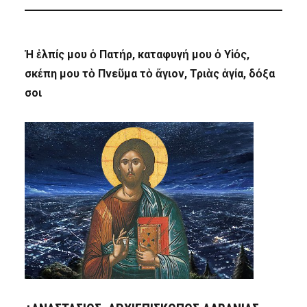
Ἡ ἐλπίς μου ὁ Πατήρ, καταφυγή μου ὁ Υἱός,
σκέπη μου τὸ Πνεῦμα τὸ ἅγιον, Τριὰς ἁγία, δόξα
σοι