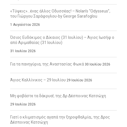
«Τύψεις»…ένας άλλος Οδυσσέας! – Nolan’s “Odysseus”,
του Γιώργου Σαράφογλου-by George Sarafoglou
1 Αυγούστου 2026
Όσιος Ευδόκιμος ο Δίκαιος (31 Ιουλίου) – Άγιος Ιωσήφ ο
από Αριμαθαίας (31 Ιουλίου)
31 Ιουλίου 2026
Για τα πανηγύρια, της Αναστασίας Φωκά
30 Ιουλίου 2026
Άγιος Καλλίνικος – 29 Ιουλίου
29 Ιουλίου 2026
Μη φοβάστε τα δάκρυα!, της Δρ Δέσποινας Κατσώχη
29 Ιουλίου 2026
Γιατί ο κλιματισμός αγαπά την ξηροφθαλμία;, της Δρος
Δέσποινας Κατσώχη