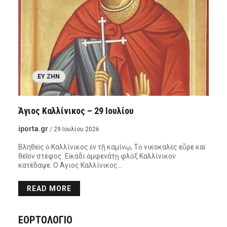
ΕΥ ΖΗΝ
Άγιος Καλλίνικος – 29 Ιουλίου
iporta.gr
/ 29 Ιουλίου 2026
Βληθεὶς ὁ Καλλίνικος ἐν τῇ καμίνῳ, Τὸ νικοκαλὲς εὗρε καὶ
θεῖον στέφος. Εἰκάδι ἀμφενάτῃ φλὸξ Καλλίνικον
κατέδαψε. Ο Άγιος Καλλίνικος…
READ MORE
ΕΟΡΤΟΛΟΓΙΟ