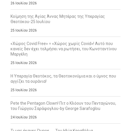
26 Ιουλίου 2026
Κοίμηση της Αγίας Άννας Μητέρας της Υπεραγίας
Θεοτόκου-25 Ιουλίου
25 Ιουλίου 2026
«Χώρος Covid Free» = «Χώρος χωρίς Covid»! Αυτό που
κανείς δεν έχει τολμήσει να ρωτήσει, του Κωνσταντίνου
Μαργέλη
25 Ιουλίου 2026
Η Υπεραγία Θεοτόκος, τα Θεοτοκονύμια και ο ύμνος που
αγγίζει τα ουράνια!
25 Ιουλίου 2026
Pete the Pentagon Clown! Πιτ ο Κλόουν του Πενταγώνου,
του Γιώργου Σαράφογλου-by George Sarafoglou
24 Ιουλίου 2026
Τι μας έκανες Όμηρε … , Του Ηλία Καραβόλια