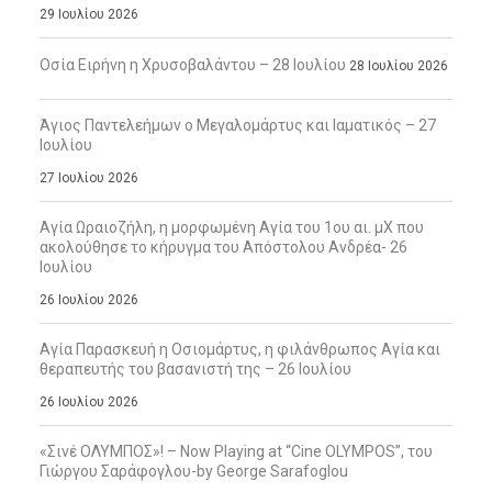
29 Ιουλίου 2026
Οσία Ειρήνη η Χρυσοβαλάντου – 28 Ιουλίου
28 Ιουλίου 2026
Άγιος Παντελεήμων ο Μεγαλομάρτυς και Ιαματικός – 27
Ιουλίου
27 Ιουλίου 2026
Αγία Ωραιοζήλη, η μορφωμένη Αγία του 1ου αι. μΧ που
ακολούθησε το κήρυγμα του Απόστολου Ανδρέα- 26
Ιουλίου
26 Ιουλίου 2026
Αγία Παρασκευή η Οσιομάρτυς, η φιλάνθρωπος Αγία και
θεραπευτής του βασανιστή της – 26 Ιουλίου
26 Ιουλίου 2026
«Σινέ ΟΛΥΜΠΟΣ»! – Now Playing at “Cine OLYMPOS”, του
Γιώργου Σαράφογλου-by George Sarafoglou