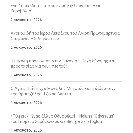
Ενα διασκεδαστικό καφενείο βιβλίων, του Ηλία
Καραβόλια
2 Αυγούστου 2026
Ανακομιδή του Ιερού Λειψάνου του Αγίου Πρωτομάρτυρα
Στεφάνου – 2 Αυγούστου
2 Αυγούστου 2026
Η μεγάλη παράκληση στην Παναγία – Πηγή δύναμης και
προστασίας για τους πιστούς
1 Αυγούστου 2026
Ο Άγιος Παΐσιος, ο Μανώλης Μητσιάς και η διάκρισις,
της Ωραιοζήλης-Τζίνας Δαβιλά
1 Αυγούστου 2026
«Τύψεις»…ένας άλλος Οδυσσέας! – Nolan’s “Odysseus”,
του Γιώργου Σαράφογλου-by George Sarafoglou
1 Αυγούστου 2026