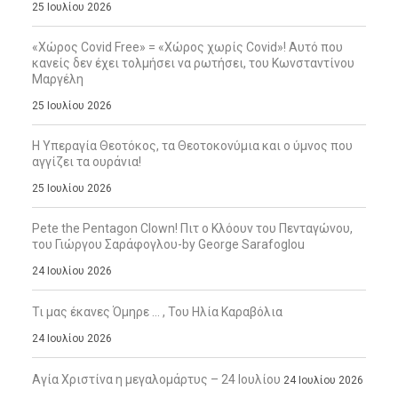
25 Ιουλίου 2026
«Χώρος Covid Free» = «Χώρος χωρίς Covid»! Αυτό που
κανείς δεν έχει τολμήσει να ρωτήσει, του Κωνσταντίνου
Μαργέλη
25 Ιουλίου 2026
Η Υπεραγία Θεοτόκος, τα Θεοτοκονύμια και ο ύμνος που
αγγίζει τα ουράνια!
25 Ιουλίου 2026
Pete the Pentagon Clown! Πιτ ο Κλόουν του Πενταγώνου,
του Γιώργου Σαράφογλου-by George Sarafoglou
24 Ιουλίου 2026
Τι μας έκανες Όμηρε … , Του Ηλία Καραβόλια
24 Ιουλίου 2026
Αγία Χριστίνα η μεγαλομάρτυς – 24 Ιουλίου
24 Ιουλίου 2026