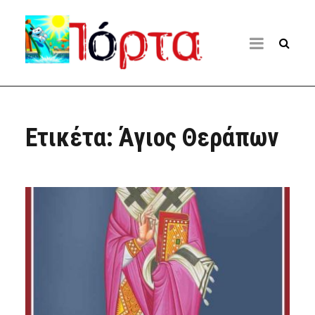
Ετικέτα:
Άγιος Θεράπων