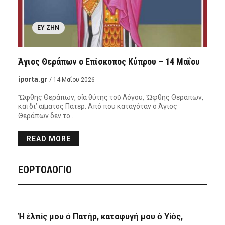
ΕΥ ΖΗΝ
Άγιος Θεράπων ο Επίσκοπος Κύπρου – 14 Μαΐου
iporta.gr
/ 14 Μαΐου 2026
Ὤφθης Θεράπων, οἷα θύτης τοῦ Λόγου, Ὤφθης Θεράπων,
καὶ δι’ αἵματος Πάτερ. Από που καταγόταν ο Άγιος
Θεράπων δεν το…
READ MORE
ΕΟΡΤΟΛΟΓΙΟ
Ἡ ἐλπίς μου ὁ Πατήρ, καταφυγή μου ὁ Υἱός,