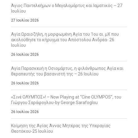
Άγιος Παντελεήμων ο Μεγαλομάρτυς και Ιαματικός – 27
Ιουλίου
27 Ιουλίου 2026
Αγία Ωραιοζήλη, η μορφωμένη Αγία του 1ου αι. μΧ που
ακολούθησε το κήρυγμα του Απόστολου Ανδρέα- 26
Ιουλίου
26 Ιουλίου 2026
Αγία Παρασκευή η Οσιομάρτυς, η φιλάνθρωπος Αγία και
θεραπευτής του βασανιστή της – 26 Ιουλίου
26 Ιουλίου 2026
«Σινέ ΟΛΥΜΠΟΣ»! – Now Playing at “Cine OLYMPOS”, του
Γιώργου Σαράφογλου-by George Sarafoglou
26 Ιουλίου 2026
Κοίμηση της Αγίας Άννας Μητέρας της Υπεραγίας
Θεοτόκου-25 Ιουλίου