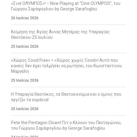
«Σινέ ΟΛΥΜΠΟΣ»! – Now Playing at “Cine OLYMPOS”, του
Γιώργου Σαράφογλου-by George Sarafoglou
26 Ιουλίου 2026
Κοίμηση της Αγίας Άννας Μητέρας της Υπεραγίας
Θεοτόκου-25 Ιουλίου
25 Ιουλίου 2026
«Χώρος Covid Free» = «Χώρος χωρίς Covid»! Αυτό που
κανείς δεν έχει τολμήσει να ρωτήσει, του Κωνσταντίνου
Μαργέλη
25 Ιουλίου 2026
Η Υπεραγία Θεοτόκος, τα Θεοτοκονύμια και ο ύμνος που
αγγίζει τα ουράνια!
25 Ιουλίου 2026
Pete the Pentagon Clown! Πιτ ο Κλόουν του Πενταγώνου,
του Γιώργου Σαράφογλου-by George Sarafoglou