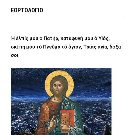
ΕΟΡΤΟΛΟΓΙΟ
Ἡ ἐλπίς μου ὁ Πατήρ, καταφυγή μου ὁ Υἱός,
σκέπη μου τὸ Πνεῦμα τὸ ἅγιον, Τριὰς ἁγία, δόξα
σοι