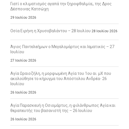
Γιατί ο κλιματισμός αγαπά την ξηροφθαλμία;, της Δρος
Δέσποινας Κατσώχη
29 Ιουλίου 2026
Οσία Ειρήνη η Χρυσοβαλάντου – 28 Ιουλίου
28 Ιουλίου 2026
Άγιος Παντελεήμων ο Μεγαλομάρτυς και Ιαματικός – 27
Ιουλίου
27 Ιουλίου 2026
Αγία Ωραιοζήλη, η μορφωμένη Αγία του 1ου αι. μΧ που
ακολούθησε το κήρυγμα του Απόστολου Ανδρέα- 26
Ιουλίου
26 Ιουλίου 2026
Αγία Παρασκευή η Οσιομάρτυς, η φιλάνθρωπος Αγία και
θεραπευτής του βασανιστή της – 26 Ιουλίου
26 Ιουλίου 2026