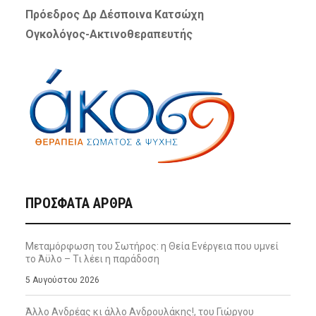
Πρόεδρος Δρ Δέσποινα Κατσώχη
Ογκολόγος-Ακτινοθεραπευτής
ΠΡΌΣΦΑΤΑ ΆΡΘΡΑ
Μεταμόρφωση του Σωτήρος: η Θεία Ενέργεια που υμνεί
το Άϋλο – Τι λέει η παράδοση
5 Αυγούστου 2026
Άλλο Ανδρέας κι άλλο Ανδρουλάκης!, του Γιώργου