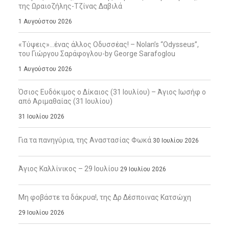
της Ωραιοζήλης-Τζίνας Δαβιλά
1 Αυγούστου 2026
«Τύψεις»…ένας άλλος Οδυσσέας! – Nolan’s “Odysseus”,
του Γιώργου Σαράφογλου-by George Sarafoglou
1 Αυγούστου 2026
Όσιος Ευδόκιμος ο Δίκαιος (31 Ιουλίου) – Άγιος Ιωσήφ ο
από Αριμαθαίας (31 Ιουλίου)
31 Ιουλίου 2026
Για τα πανηγύρια, της Αναστασίας Φωκά
30 Ιουλίου 2026
Άγιος Καλλίνικος – 29 Ιουλίου
29 Ιουλίου 2026
Μη φοβάστε τα δάκρυα!, της Δρ Δέσποινας Κατσώχη
29 Ιουλίου 2026