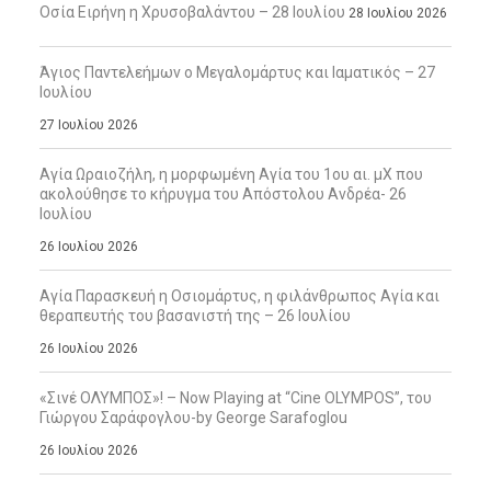
Οσία Ειρήνη η Χρυσοβαλάντου – 28 Ιουλίου
28 Ιουλίου 2026
Άγιος Παντελεήμων ο Μεγαλομάρτυς και Ιαματικός – 27
Ιουλίου
27 Ιουλίου 2026
Αγία Ωραιοζήλη, η μορφωμένη Αγία του 1ου αι. μΧ που
ακολούθησε το κήρυγμα του Απόστολου Ανδρέα- 26
Ιουλίου
26 Ιουλίου 2026
Αγία Παρασκευή η Οσιομάρτυς, η φιλάνθρωπος Αγία και
θεραπευτής του βασανιστή της – 26 Ιουλίου
26 Ιουλίου 2026
«Σινέ ΟΛΥΜΠΟΣ»! – Now Playing at “Cine OLYMPOS”, του
Γιώργου Σαράφογλου-by George Sarafoglou
26 Ιουλίου 2026