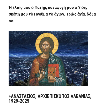
Ἡ ἐλπίς μου ὁ Πατήρ, καταφυγή μου ὁ Υἱός,
σκέπη μου τὸ Πνεῦμα τὸ ἅγιον, Τριὰς ἁγία, δόξα
σοι
+ΑΝΑΣΤΆΣΙΟΣ, ΑΡΧΙΕΠΊΣΚΟΠΟΣ ΑΛΒΑΝΊΑΣ,
1929-2025