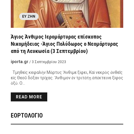
ΕΥ ΖΗΝ
Άγιος Άνθιμος Ιερομάρτυρας επίσκοπος
Νικομήδειας -Άγιος Πολύδωρος ο Νεομάρτυρας
από τη Λευκωσία (3 Σεπτεμβρίου)
iporta.gr
/ 3 Σεπτεμβρίου 2023
Τμηθεὶς κεφαλὴν Μάρτυς Ἄνθιμε ξίφει, Καὶ νεκρὸς ἀνθεῖς
εἰς Θεοῦ δόξαν τρίχας. Ἄνθιμον ἐν τριτάτῃ ἀπέκτεινε ξίφος
ὀξύ. Ο…
READ MORE
ΕΟΡΤΟΛΟΓΙΟ