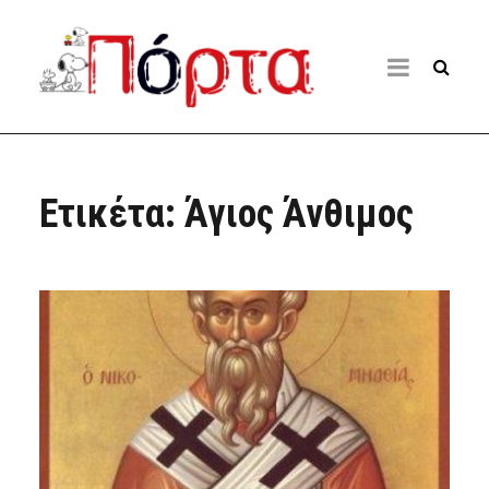
Ετικέτα:
Άγιος Άνθιμος