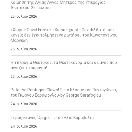
Κοίμηση της Αγίας Άννας Μητέρας της Υπεραγίας
Θεοτόκου-25 Ιουλίου
25 Ιουλίου 2026
«Χώρος Covid Free» = «Χώρος χωρίς Covid»! Αυτό που
κανείς δεν έχει τολμήσει να ρωτήσει, του Κωνσταντίνου
Μαργέλη
25 Ιουλίου 2026
Η Υπεραγία Θεοτόκος, τα Θεοτοκονύμια και ο ύμνος που
αγγίζει τα ουράνια!
25 Ιουλίου 2026
Pete the Pentagon Clown! Πιτ ο Κλόουν του Πενταγώνου,
του Γιώργου Σαράφογλου-by George Sarafoglou
24 Ιουλίου 2026
Τι μας έκανες Όμηρε … , Του Ηλία Καραβόλια
24 Ιουλίου 2026