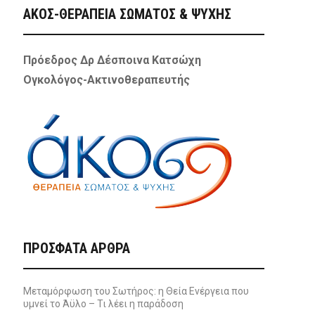
ΑΚΟΣ-ΘΕΡΑΠΕΙΑ ΣΩΜΑΤΟΣ & ΨΥΧΗΣ
Πρόεδρος Δρ Δέσποινα Κατσώχη
Ογκολόγος-Ακτινοθεραπευτής
ΠΡΌΣΦΑΤΑ ΆΡΘΡΑ
Μεταμόρφωση του Σωτήρος: η Θεία Ενέργεια που
υμνεί το Άϋλο – Τι λέει η παράδοση