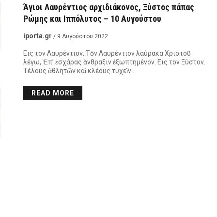
Άγιοι Λαυρέντιος αρχιδιάκονος, Ξύστος πάπας
Ρώμης και Ιππόλυτος – 10 Αυγούστου
iporta.gr
/ 9 Αυγούστου 2022
Eις τον Λαυρέντιον. Τὸν Λαυρέντιον λαύρακα Χριστοῦ
λέγω, Ἐπ’ ἐσχάρας ἄνθραξιν ἐξωπτημένον. Eις τον Ξύστον.
Τέλους ἀθλητῶν καὶ κλέους τυχεῖν…
READ MORE