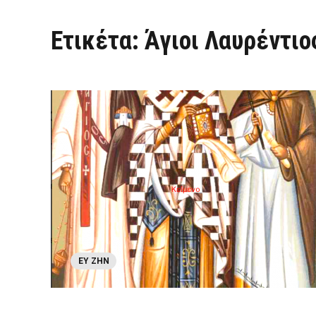
Ετικέτα:
Άγιοι Λαυρέντιο
ΕΥ ΖΗΝ