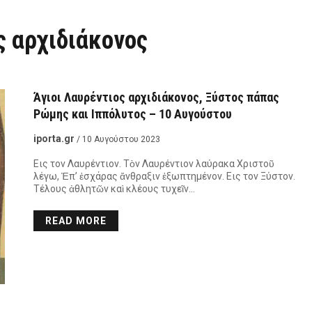
ς αρχιδιάκονος
Άγιοι Λαυρέντιος αρχιδιάκονος, Ξύστος πάπας
Ρώμης και Ιππόλυτος – 10 Αυγούστου
iporta.gr
/ 10 Αυγούστου 2023
Eις τον Λαυρέντιον. Τὸν Λαυρέντιον λαύρακα Χριστοῦ
λέγω, Ἐπ’ ἐσχάρας ἄνθραξιν ἐξωπτημένον. Eις τον Ξύστον.
Τέλους ἀθλητῶν καὶ κλέους τυχεῖν…
READ MORE