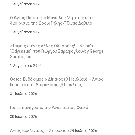
1 Αυγούστου 2026
Ο Άγιος Παΐσιος, ο Μανώλης Μητσιάς και η
διάκρισις, της Ωραιοζήλης-Τζίνας Δαβιλά
1 Αυγούστου 2026
«Τύψεις»…ένας άλλος Οδυσσέας! – Nolan’s
“Odysseus”, του Γιώργου Σαράφογλου-by George
Sarafoglou
1 Αυγούστου 2026
Όσιος Ευδόκιμος ο Δίκαιος (31 Ιουλίου) – Άγιος
Ιωσήφ ο από Αριμαθαίας (31 Ιουλίου)
31 Ιουλίου 2026
Για τα πανηγύρια, της Αναστασίας Φωκά
30 Ιουλίου 2026
Άγιος Καλλίνικος – 29 Ιουλίου
29 Ιουλίου 2026