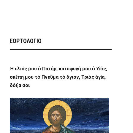
ΕΟΡΤΟΛΟΓΙΟ
Ἡ ἐλπίς μου ὁ Πατήρ, καταφυγή μου ὁ Υἱός,
σκέπη μου τὸ Πνεῦμα τὸ ἅγιον, Τριὰς ἁγία,
δόξα σοι