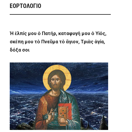
ΕΟΡΤΟΛΟΓΙΟ
Ἡ ἐλπίς μου ὁ Πατήρ, καταφυγή μου ὁ Υἱός,
σκέπη μου τὸ Πνεῦμα τὸ ἅγιον, Τριὰς ἁγία,
δόξα σοι