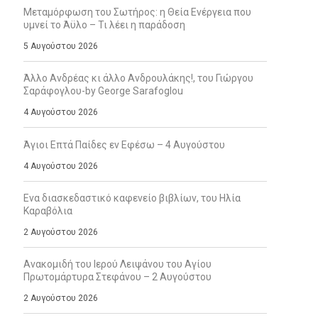
Μεταμόρφωση του Σωτήρος: η Θεία Ενέργεια που
υμνεί το Άϋλο – Τι λέει η παράδοση
5 Αυγούστου 2026
Άλλο Ανδρέας κι άλλο Ανδρουλάκης!, του Γιώργου
Σαράφογλου-by George Sarafoglou
4 Αυγούστου 2026
Άγιοι Επτά Παίδες εν Εφέσω – 4 Αυγούστου
4 Αυγούστου 2026
Ενα διασκεδαστικό καφενείο βιβλίων, του Ηλία
Καραβόλια
2 Αυγούστου 2026
Ανακομιδή του Ιερού Λειψάνου του Αγίου
Πρωτομάρτυρα Στεφάνου – 2 Αυγούστου
2 Αυγούστου 2026