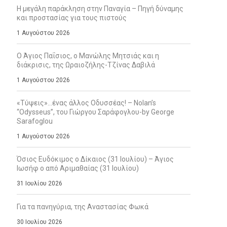
Η μεγάλη παράκληση στην Παναγία – Πηγή δύναμης
και προστασίας για τους πιστούς
1 Αυγούστου 2026
Ο Άγιος Παΐσιος, ο Μανώλης Μητσιάς και η
διάκρισις, της Ωραιοζήλης-Τζίνας Δαβιλά
1 Αυγούστου 2026
«Τύψεις»…ένας άλλος Οδυσσέας! – Nolan’s
“Odysseus”, του Γιώργου Σαράφογλου-by George
Sarafoglou
1 Αυγούστου 2026
Όσιος Ευδόκιμος ο Δίκαιος (31 Ιουλίου) – Άγιος
Ιωσήφ ο από Αριμαθαίας (31 Ιουλίου)
31 Ιουλίου 2026
Για τα πανηγύρια, της Αναστασίας Φωκά
30 Ιουλίου 2026