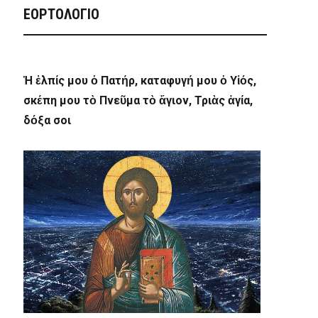
ΕΟΡΤΟΛΟΓΙΟ
Ἡ ἐλπίς μου ὁ Πατήρ, καταφυγή μου ὁ Υἱός,
σκέπη μου τὸ Πνεῦμα τὸ ἅγιον, Τριὰς ἁγία,
δόξα σοι