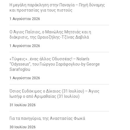
Η μεγάλη παράκληση στην Παναγία – Πηγή δύναμης
και προστασίας για τους πιστούς
1 Αυγούστου 2026
Ο Άγιος Παΐσιος, ο Μανώλης Μητσιάς και η
διάκρισις, της Ωραιοζήλης-Τζίνας Δαβιλά
1 Αυγούστου 2026
«Τύψεις»…ένας άλλος Οδυσσέας! – Nolan’s
“Odysseus”, του Γιώργου Σαράφογλου-by George
Sarafoglou
1 Αυγούστου 2026
Όσιος Ευδόκιμος ο Δίκαιος (31 Ιουλίου) – Άγιος
Ιωσήφ ο από Αριμαθαίας (31 Ιουλίου)
31 Ιουλίου 2026
Για τα πανηγύρια, της Αναστασίας Φωκά
30 Ιουλίου 2026