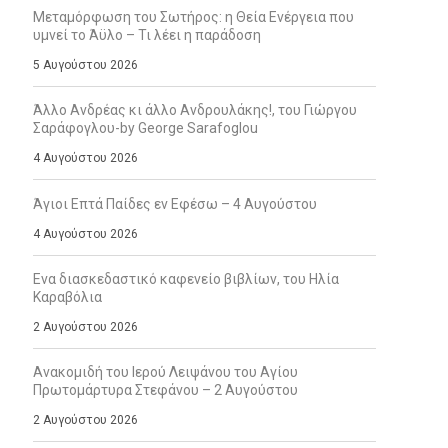
Μεταμόρφωση του Σωτήρος: η Θεία Ενέργεια που
υμνεί το Άϋλο – Τι λέει η παράδοση
5 Αυγούστου 2026
Άλλο Ανδρέας κι άλλο Ανδρουλάκης!, του Γιώργου
Σαράφογλου-by George Sarafoglou
4 Αυγούστου 2026
Άγιοι Επτά Παίδες εν Εφέσω – 4 Αυγούστου
4 Αυγούστου 2026
Ενα διασκεδαστικό καφενείο βιβλίων, του Ηλία
Καραβόλια
2 Αυγούστου 2026
Ανακομιδή του Ιερού Λειψάνου του Αγίου
Πρωτομάρτυρα Στεφάνου – 2 Αυγούστου
2 Αυγούστου 2026