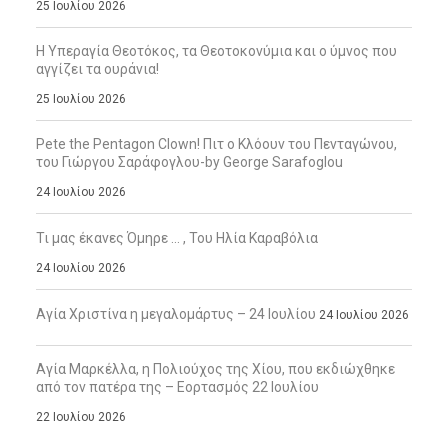
25 Ιουλίου 2026
Η Υπεραγία Θεοτόκος, τα Θεοτοκονύμια και ο ύμνος που
αγγίζει τα ουράνια!
25 Ιουλίου 2026
Pete the Pentagon Clown! Πιτ ο Κλόουν του Πενταγώνου,
του Γιώργου Σαράφογλου-by George Sarafoglou
24 Ιουλίου 2026
Τι μας έκανες Όμηρε … , Του Ηλία Καραβόλια
24 Ιουλίου 2026
Αγία Χριστίνα η μεγαλομάρτυς – 24 Ιουλίου
24 Ιουλίου 2026
Αγία Μαρκέλλα, η Πολιούχος της Χίου, που εκδιώχθηκε
από τον πατέρα της – Εορτασμός 22 Ιουλίου
22 Ιουλίου 2026