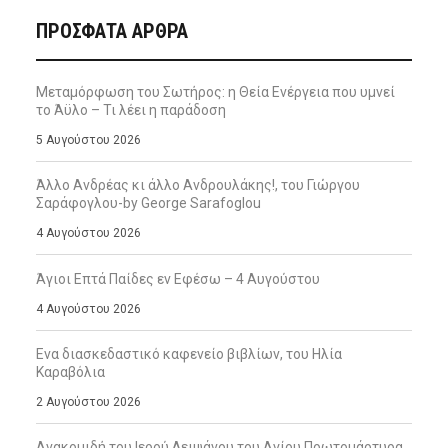
ΠΡΌΣΦΑΤΑ ΆΡΘΡΑ
Μεταμόρφωση του Σωτήρος: η Θεία Ενέργεια που υμνεί
το Άϋλο – Τι λέει η παράδοση
5 Αυγούστου 2026
Άλλο Ανδρέας κι άλλο Ανδρουλάκης!, του Γιώργου
Σαράφογλου-by George Sarafoglou
4 Αυγούστου 2026
Άγιοι Επτά Παίδες εν Εφέσω – 4 Αυγούστου
4 Αυγούστου 2026
Ενα διασκεδαστικό καφενείο βιβλίων, του Ηλία
Καραβόλια
2 Αυγούστου 2026
Ανακομιδή του Ιερού Λειψάνου του Αγίου Πρωτομάρτυρα