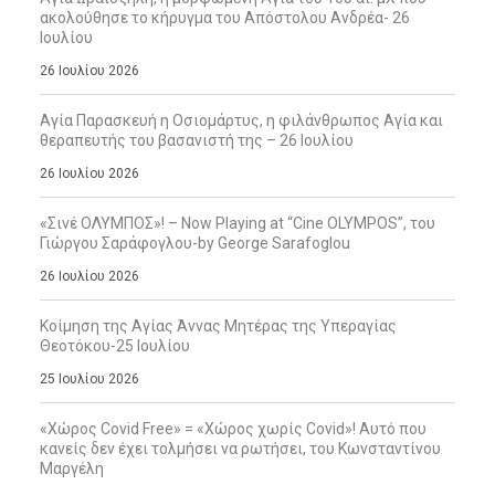
ακολούθησε το κήρυγμα του Απόστολου Ανδρέα- 26
Ιουλίου
26 Ιουλίου 2026
Αγία Παρασκευή η Οσιομάρτυς, η φιλάνθρωπος Αγία και
θεραπευτής του βασανιστή της – 26 Ιουλίου
26 Ιουλίου 2026
«Σινέ ΟΛΥΜΠΟΣ»! – Now Playing at “Cine OLYMPOS”, του
Γιώργου Σαράφογλου-by George Sarafoglou
26 Ιουλίου 2026
Κοίμηση της Αγίας Άννας Μητέρας της Υπεραγίας
Θεοτόκου-25 Ιουλίου
25 Ιουλίου 2026
«Χώρος Covid Free» = «Χώρος χωρίς Covid»! Αυτό που
κανείς δεν έχει τολμήσει να ρωτήσει, του Κωνσταντίνου
Μαργέλη