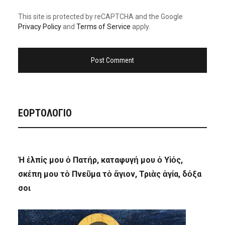
This site is protected by reCAPTCHA and the Google
Privacy Policy
and
Terms of Service
apply.
ΕΟΡΤΟΛΟΓΙΟ
Ἡ ἐλπίς μου ὁ Πατήρ, καταφυγή μου ὁ Υἱός,
σκέπη μου τὸ Πνεῦμα τὸ ἅγιον, Τριὰς ἁγία, δόξα
σοι