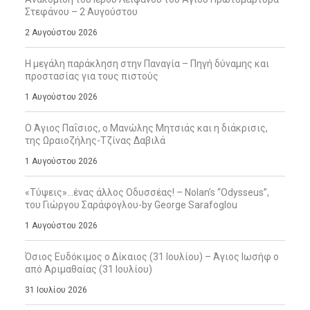
Στεφάνου – 2 Αυγούστου
2 Αυγούστου 2026
Η μεγάλη παράκληση στην Παναγία – Πηγή δύναμης και
προστασίας για τους πιστούς
1 Αυγούστου 2026
Ο Άγιος Παΐσιος, ο Μανώλης Μητσιάς και η διάκρισις,
της Ωραιοζήλης-Τζίνας Δαβιλά
1 Αυγούστου 2026
«Τύψεις»…ένας άλλος Οδυσσέας! – Nolan’s “Odysseus”,
του Γιώργου Σαράφογλου-by George Sarafoglou
1 Αυγούστου 2026
Όσιος Ευδόκιμος ο Δίκαιος (31 Ιουλίου) – Άγιος Ιωσήφ ο
από Αριμαθαίας (31 Ιουλίου)
31 Ιουλίου 2026