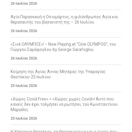
26 Ιουλίου 2026
Αγία Παρασκευή η Οσιομάρτυς, η φιλάνθρωπος Αγία και
θεραπευτής του βασανιστή της – 26 Ιουλίου
26 Ιουλίου 2026
«Σινέ ΟΛΥΜΠΟΣ»! – Now Playing at “Cine OLYMPOS”, του
Γιώργου Σαράφογλου-by George Sarafoglou
26 Ιουλίου 2026
Κοίμηση της Αγίας Άννας Μητέρας της Υπεραγίας
Θεοτόκου-25 Ιουλίου
25 Ιουλίου 2026
«Χώρος Covid Free» = «Χώρος χωρίς Covid»! Αυτό που
κανείς δεν έχει τολμήσει να ρωτήσει, του Κωνσταντίνου
Μαργέλη
25 Ιουλίου 2026
Η Υπεραγία Θεοτόκος, τα Θεοτοκονύμια και ο ύμνος που