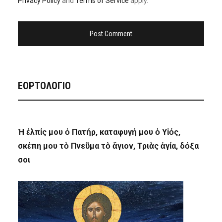
Privacy Policy
and
Terms of Service
apply.
ΕΟΡΤΟΛΟΓΙΟ
Ἡ ἐλπίς μου ὁ Πατήρ, καταφυγή μου ὁ Υἱός,
σκέπη μου τὸ Πνεῦμα τὸ ἅγιον, Τριὰς ἁγία, δόξα
σοι