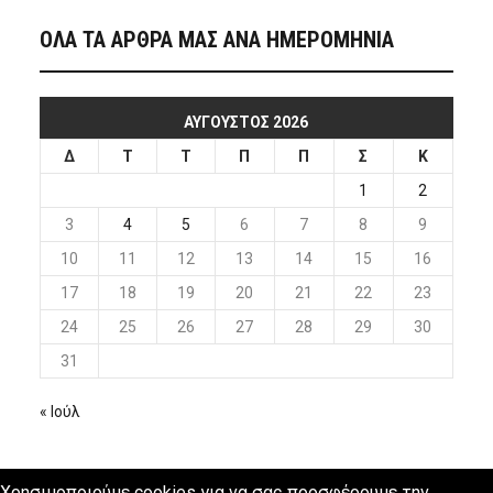
ΟΛΑ ΤΑ ΑΡΘΡΑ ΜΑΣ ΑΝΑ ΗΜΕΡΟΜΗΝΙΑ
ΑΎΓΟΥΣΤΟΣ 2026
Δ
Τ
Τ
Π
Π
Σ
Κ
1
2
3
4
5
6
7
8
9
10
11
12
13
14
15
16
17
18
19
20
21
22
23
24
25
26
27
28
29
30
31
« Ιούλ
Χρησιμοποιούμε cookies για να σας προσφέρουμε την