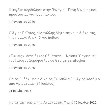
Η μεγάλη παράκληση στην Παναγία – Πηγή δύναμης και
προστασίας για τους πιστούς
1 Αυγούστου 2026
Ο Άγιος Παΐσιος, ο Μανώλης Μητσιάς και η διάκρισις,
της Ωραιοζήλης-Τζίνας Δαβιλά
1 Αυγούστου 2026
«Τύψεις»…ένας άλλος Οδυσσέας! – Nolan’s “Odysseus”,
του Γιώργου Σαράφογλου-by George Sarafoglou
1 Αυγούστου 2026
Όσιος Ευδόκιμος ο Δίκαιος (31 Ιουλίου) – Άγιος Ιωσήφ ο
από Αριμαθαίας (31 Ιουλίου)
31 Ιουλίου 2026
Για τα πανηγύρια, της Αναστασίας Φωκά
30 Ιουλίου 2026