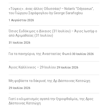
«Τύψεις»…ένας άλλος Οδυσσέας! – Nolan’s “Odysseus”,
του Γιώργου Σαράφογλου-by George Sarafoglou
1 Αυγούστου 2026
Όσιος Ευδόκιμος ο Δίκαιος (31 Ιουλίου) – Άγιος Ιωσήφ ο
από Αριμαθαίας (31 Ιουλίου)
31 Ιουλίου 2026
Για τα πανηγύρια, της Αναστασίας Φωκά
30 Ιουλίου 2026
Άγιος Καλλίνικος – 29 Ιουλίου
29 Ιουλίου 2026
Μη φοβάστε τα δάκρυα!, της Δρ Δέσποινας Κατσώχη
29 Ιουλίου 2026
Γιατί ο κλιματισμός αγαπά την ξηροφθαλμία;, της Δρος
Δέσποινας Κατσώχη