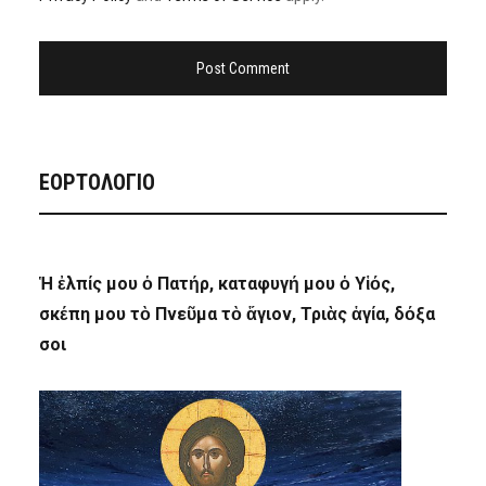
ΕΟΡΤΟΛΟΓΙΟ
Ἡ ἐλπίς μου ὁ Πατήρ, καταφυγή μου ὁ Υἱός,
σκέπη μου τὸ Πνεῦμα τὸ ἅγιον, Τριὰς ἁγία, δόξα
σοι