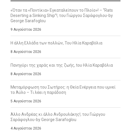
«Όταν τα «Ποντίκια» Εγκαταλείπουν το Πλοίο»! – “Rats
Deserting a Sinking Ship”!, του Γιώργου Σαράφογλου-by
George Sarafoglou
9 Αυγούστου 2026
Η άλλη Ελλάδα των πολλών, Του Ηλία Καραβόλια
8 Αυγούστου 2026
Πανηγύρι της χαράς και της ζωής, tου Ηλία Καραβόλια
8 Αυγούστου 2026
Μεταμόρφωση του Σωτήρος: η Θεία Ενέργεια που υμνεί
το Άϋλο – Τι λέει η παράδοση
5 Αυγούστου 2026
Άλλο Ανδρέας κι άλλο Ανδρουλάκης!, του Γιώργου
Σαράφογλου-by George Sarafoglou
4 Αυγούστου 2026