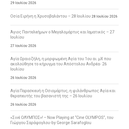
29 Ιουλίου 2026
Οσία Ειρήνη η Χρυσοβαλάντου – 28 Ιουλίου
28 Ιουλίου 2026
Άγιος Παντελεήμων ο Μεγαλομάρτυς και Ιαματικός – 27
Ιουλίου
27 Ιουλίου 2026
Αγία Ωραιοζήλη, η μορφωμένη Αγία του 1ου αι. μΧ που
ακολούθησε το κήρυγμα του Απόστολου Ανδρέα- 26
Ιουλίου
26 Ιουλίου 2026
Αγία Παρασκευή η Οσιομάρτυς, η φιλάνθρωπος Αγία και
θεραπευτής του βασανιστή της – 26 Ιουλίου
26 Ιουλίου 2026
«Σινέ ΟΛΥΜΠΟΣ»! – Now Playing at “Cine OLYMPOS”, του
Γιώργου Σαράφογλου-by George Sarafoglou