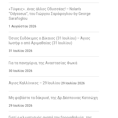
«Τύψεις»…ένας άλλος Οδυσσέας! – Nolan’s
“Odysseus”, του Γιώργου Σαράφογλου-by George
Sarafoglou
1 Αυγούστου 2026
Όσιος Ευδόκιμος ο Δίκαιος (31 Ιουλίου) – Άγιος
Ιωσήφ ο από Αριμαθαίας (31 Ιουλίου)
31 Ιουλίου 2026
Για τα πανηγύρια, της Αναστασίας Φωκά
30 Ιουλίου 2026
Άγιος Καλλίνικος – 29 Ιουλίου
29 Ιουλίου 2026
Μη φοβάστε τα δάκρυα!, της Δρ Δέσποινας Κατσώχη
29 Ιουλίου 2026
Γιατί ο κλιματισμός αγαπά την ξηροφθαλμία;, της