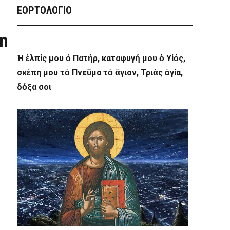
ΕΟΡΤΟΛΟΓΙΟ
n
Ἡ ἐλπίς μου ὁ Πατήρ, καταφυγή μου ὁ Υἱός,
σκέπη μου τὸ Πνεῦμα τὸ ἅγιον, Τριὰς ἁγία,
δόξα σοι