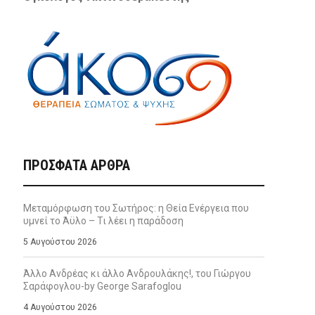
ΠΡΌΣΦΑΤΑ ΆΡΘΡΑ
Μεταμόρφωση του Σωτήρος: η Θεία Ενέργεια που
υμνεί το Άϋλο – Τι λέει η παράδοση
5 Αυγούστου 2026
Άλλο Ανδρέας κι άλλο Ανδρουλάκης!, του Γιώργου
Σαράφογλου-by George Sarafoglou
4 Αυγούστου 2026