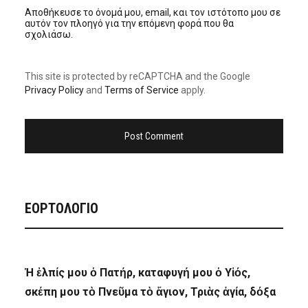
Αποθήκευσε το όνομά μου, email, και τον ιστότοπο μου σε
αυτόν τον πλοηγό για την επόμενη φορά που θα
σχολιάσω.
This site is protected by reCAPTCHA and the Google
Privacy Policy
and
Terms of Service
apply.
ΕΟΡΤΟΛΟΓΙΟ
Ἡ ἐλπίς μου ὁ Πατήρ, καταφυγή μου ὁ Υἱός,
σκέπη μου τὸ Πνεῦμα τὸ ἅγιον, Τριὰς ἁγία, δόξα