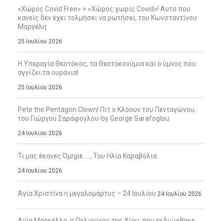
«Χώρος Covid Free» = «Χώρος χωρίς Covid»! Αυτό που
κανείς δεν έχει τολμήσει να ρωτήσει, του Κωνσταντίνου
Μαργέλη
25 Ιουλίου 2026
Η Υπεραγία Θεοτόκος, τα Θεοτοκονύμια και ο ύμνος που
αγγίζει τα ουράνια!
25 Ιουλίου 2026
Pete the Pentagon Clown! Πιτ ο Κλόουν του Πενταγώνου,
του Γιώργου Σαράφογλου-by George Sarafoglou
24 Ιουλίου 2026
Τι μας έκανες Όμηρε … , Του Ηλία Καραβόλια
24 Ιουλίου 2026
Αγία Χριστίνα η μεγαλομάρτυς – 24 Ιουλίου
24 Ιουλίου 2026
Αγία Μαρκέλλα, η Πολιούχος της Χίου, που εκδιώχθηκε