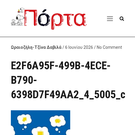
Ωραιοζήλη-Τζίνα Δαβιλά
/ 6 Ιουνίου 2026 / No Comment
E2F6A95F-499B-4ECE-
B790-
6398D7F49AA2_4_5005_c