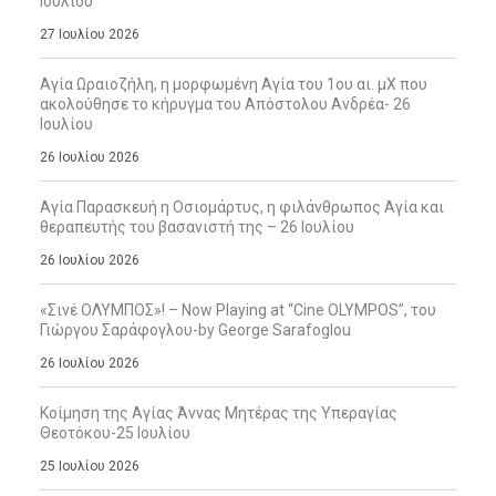
Ιουλίου
27 Ιουλίου 2026
Αγία Ωραιοζήλη, η μορφωμένη Αγία του 1ου αι. μΧ που
ακολούθησε το κήρυγμα του Απόστολου Ανδρέα- 26
Ιουλίου
26 Ιουλίου 2026
Αγία Παρασκευή η Οσιομάρτυς, η φιλάνθρωπος Αγία και
θεραπευτής του βασανιστή της – 26 Ιουλίου
26 Ιουλίου 2026
«Σινέ ΟΛΥΜΠΟΣ»! – Now Playing at “Cine OLYMPOS”, του
Γιώργου Σαράφογλου-by George Sarafoglou
26 Ιουλίου 2026
Κοίμηση της Αγίας Άννας Μητέρας της Υπεραγίας
Θεοτόκου-25 Ιουλίου
25 Ιουλίου 2026