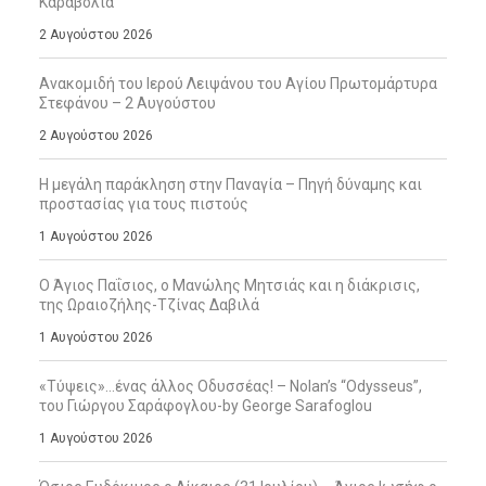
Καραβόλια
2 Αυγούστου 2026
Ανακομιδή του Ιερού Λειψάνου του Αγίου Πρωτομάρτυρα
Στεφάνου – 2 Αυγούστου
2 Αυγούστου 2026
Η μεγάλη παράκληση στην Παναγία – Πηγή δύναμης και
προστασίας για τους πιστούς
1 Αυγούστου 2026
Ο Άγιος Παΐσιος, ο Μανώλης Μητσιάς και η διάκρισις,
της Ωραιοζήλης-Τζίνας Δαβιλά
1 Αυγούστου 2026
«Τύψεις»…ένας άλλος Οδυσσέας! – Nolan’s “Odysseus”,
του Γιώργου Σαράφογλου-by George Sarafoglou
1 Αυγούστου 2026