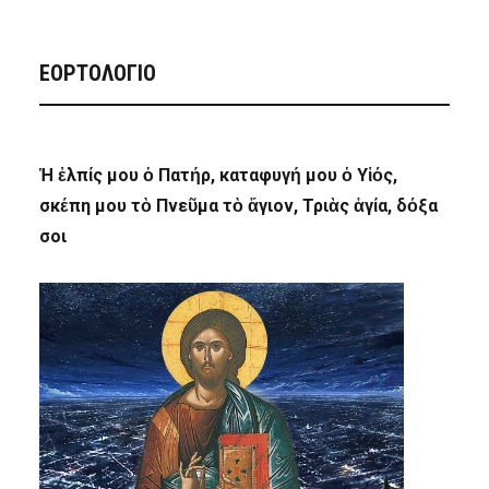
ΕΟΡΤΟΛΟΓΙΟ
Ἡ ἐλπίς μου ὁ Πατήρ, καταφυγή μου ὁ Υἱός,
σκέπη μου τὸ Πνεῦμα τὸ ἅγιον, Τριὰς ἁγία, δόξα
σοι