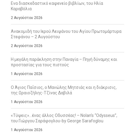
Ενα διασκεδαστικό καφενείο βιβλίων, του Ηλία
Καραβόλια
2 Αυγούστου 2026
Ανακομιδή του Ιερού Λειψάνου του Αγίου Πρωτομάρτυρα
Στεφάνου – 2 Αυγούστου
2 Αυγούστου 2026
Η μεγάλη παράκληση στην Παναγία – Πηγή δύναμης και
προστασίας για τους πιστούς
1 Αυγούστου 2026
Ο Άγιος Παΐσιος, ο Μανώλης Μητσιάς και η διάκρισις,
της Ωραιοζήλης-Τζίνας Δαβιλά
1 Αυγούστου 2026
«Τύψεις»…ένας άλλος Οδυσσέας! – Nolan’s “Odysseus”,
του Γιώργου Σαράφογλου-by George Sarafoglou
1 Αυγούστου 2026