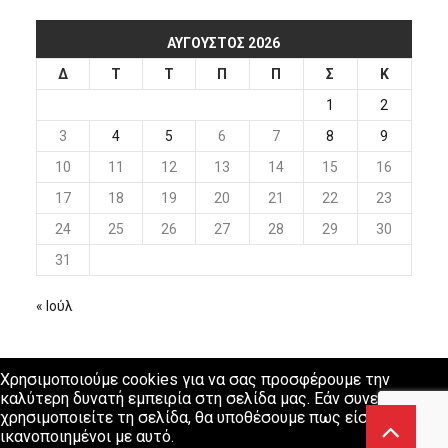
ΑΎΓΟΥΣΤΟΣ 2026
Δ
Τ
Τ
Π
Π
Σ
Κ
1
2
3
4
5
6
7
8
9
10
11
12
13
14
15
16
17
18
19
20
21
22
23
24
25
26
27
28
29
30
31
« Ιούλ
Χρησιμοποιούμε cookies για να σας προσφέρουμε την
καλύτερη δυνατή εμπειρία στη σελίδα μας. Εάν συνεχίσετε να
χρησιμοποιείτε τη σελίδα, θα υποθέσουμε πως είστε
ικανοποιημένοι με αυτό.