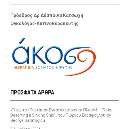
Πρόεδρος Δρ Δέσποινα Κατσώχη
Ογκολόγος-Ακτινοθεραπευτής
ΠΡΌΣΦΑΤΑ ΆΡΘΡΑ
«Όταν τα «Ποντίκια» Εγκαταλείπουν το Πλοίο»! – “Rats
Deserting a Sinking Ship”!, του Γιώργου Σαράφογλου-by
George Sarafoglou