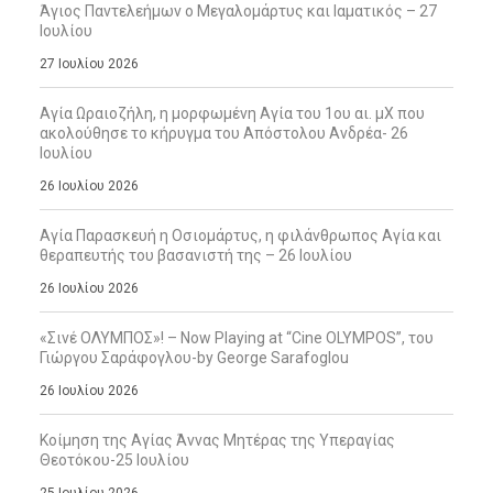
Άγιος Παντελεήμων ο Μεγαλομάρτυς και Ιαματικός – 27
Ιουλίου
27 Ιουλίου 2026
Αγία Ωραιοζήλη, η μορφωμένη Αγία του 1ου αι. μΧ που
ακολούθησε το κήρυγμα του Απόστολου Ανδρέα- 26
Ιουλίου
26 Ιουλίου 2026
Αγία Παρασκευή η Οσιομάρτυς, η φιλάνθρωπος Αγία και
θεραπευτής του βασανιστή της – 26 Ιουλίου
26 Ιουλίου 2026
«Σινέ ΟΛΥΜΠΟΣ»! – Now Playing at “Cine OLYMPOS”, του
Γιώργου Σαράφογλου-by George Sarafoglou
26 Ιουλίου 2026
Κοίμηση της Αγίας Άννας Μητέρας της Υπεραγίας
Θεοτόκου-25 Ιουλίου