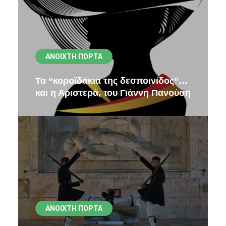
ΑΝΟΙΧΤΉ ΠΌΡΤΑ
Τα “κοροϊδάκια της δεσποινίδος”…
και η Αριστερά, του Γιάννη Πανούση
ΑΝΟΙΧΤΉ ΠΌΡΤΑ