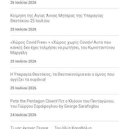
26 Ιουλίου 2026
Κοίμηση της Αγίας Άννας Μητέρας της Υπεραγίας
Θεοτόκου-25 Ιουλίου
25 Ιουλίου 2026
«Χώρος Covid Free» = «Χώρος χωρίς Covid»! Αυτό που
κανείς δεν έχει τολμήσει να ρωτήσει, του Κωνσταντίνου
Μαργέλη
25 Ιουλίου 2026
Η Υπεραγία Θεοτόκος, τα Θεοτοκονύμια και ο ύμνος που
αγγίζει τα ουράνια!
25 Ιουλίου 2026
Pete the Pentagon Clown! Πιτ ο Κλόουν του Πενταγώνου,
του Γιώργου Σαράφογλου-by George Sarafoglou
24 Ιουλίου 2026
Τι μας έκανες Όμηρε … , Του Ηλία Καραβόλια