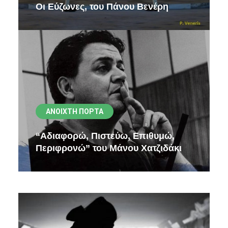
Οι Εύζωνες, του Πάνου Βενέρη
ΑΝΟΙΧΤΉ ΠΌΡΤΑ
“Αδιαφορώ, Πιστεύω, Επιθυμώ,
Περιφρονώ” του Μάνου Χατζιδάκι