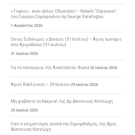
«Τύψεις»…ένας άλλος Οδυσσέας! – Nolan’s “Odysseus”,
του Γιώργου Σαράφογλου-by George Sarafoglou
1 Αυγούστου 2026
Όσιος Ευδόκιμος ο Δίκαιος (31 Ιουλίου) – Άγιος Ιωσήφ ο
από Αριμαθαίας (31 Ιουλίου)
31 Ιουλίου 2026
Για τα πανηγύρια, της Αναστασίας Φωκά
30 Ιουλίου 2026
Άγιος Καλλίνικος – 29 Ιουλίου
29 Ιουλίου 2026
Μη φοβάστε τα δάκρυα!, της Δρ Δέσποινας Κατσώχη
29 Ιουλίου 2026
Γιατί ο κλιματισμός αγαπά την ξηροφθαλμία;, της Δρος
Δέσποινας Κατσώχη