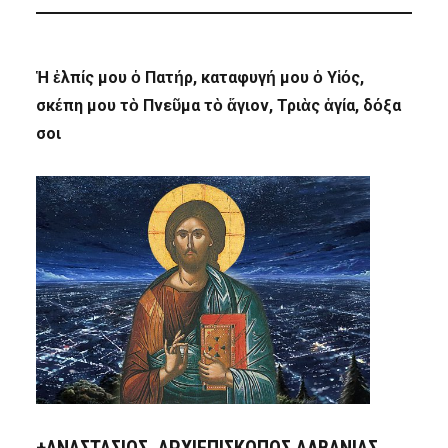
Ἡ ἐλπίς μου ὁ Πατήρ, καταφυγή μου ὁ Υἱός,
σκέπη μου τὸ Πνεῦμα τὸ ἅγιον, Τριὰς ἁγία, δόξα
σοι