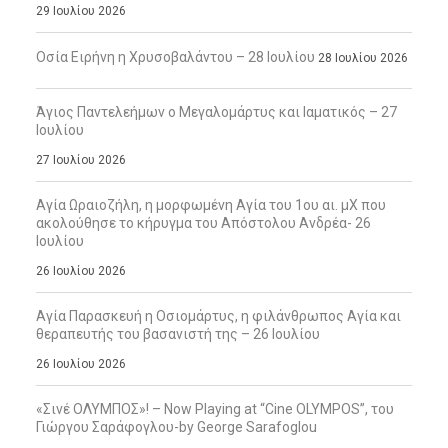
29 Ιουλίου 2026
Οσία Ειρήνη η Χρυσοβαλάντου – 28 Ιουλίου
28 Ιουλίου 2026
Άγιος Παντελεήμων ο Μεγαλομάρτυς και Ιαματικός – 27
Ιουλίου
27 Ιουλίου 2026
Αγία Ωραιοζήλη, η μορφωμένη Αγία του 1ου αι. μΧ που
ακολούθησε το κήρυγμα του Απόστολου Ανδρέα- 26
Ιουλίου
26 Ιουλίου 2026
Αγία Παρασκευή η Οσιομάρτυς, η φιλάνθρωπος Αγία και
θεραπευτής του βασανιστή της – 26 Ιουλίου
26 Ιουλίου 2026
«Σινέ ΟΛΥΜΠΟΣ»! – Now Playing at “Cine OLYMPOS”, του
Γιώργου Σαράφογλου-by George Sarafoglou