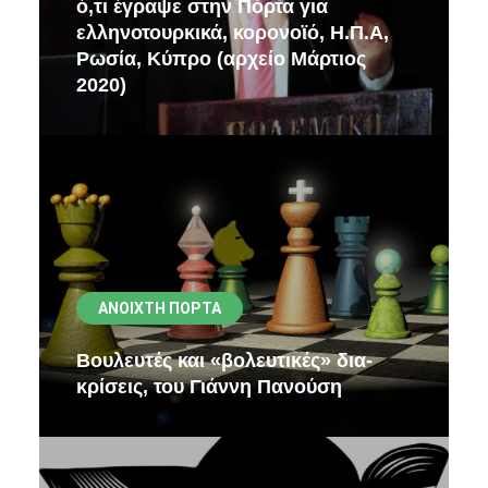
ό,τι έγραψε στην Πόρτα για
ελληνοτουρκικά, κορονοϊό, Η.Π.Α,
Ρωσία, Κύπρο (αρχείο Μάρτιος
2020)
ΑΝΟΙΧΤΉ ΠΌΡΤΑ
Βουλευτές και «βολευτικές» δια-
κρίσεις, του Γιάννη Πανούση