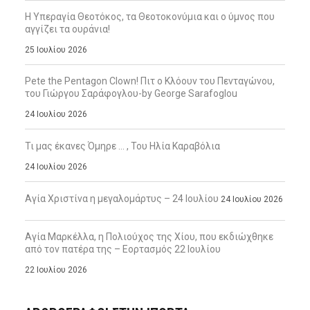
Η Υπεραγία Θεοτόκος, τα Θεοτοκονύμια και ο ύμνος που
αγγίζει τα ουράνια!
25 Ιουλίου 2026
Pete the Pentagon Clown! Πιτ ο Κλόουν του Πενταγώνου,
του Γιώργου Σαράφογλου-by George Sarafoglou
24 Ιουλίου 2026
Τι μας έκανες Όμηρε … , Του Ηλία Καραβόλια
24 Ιουλίου 2026
Αγία Χριστίνα η μεγαλομάρτυς – 24 Ιουλίου
24 Ιουλίου 2026
Αγία Μαρκέλλα, η Πολιούχος της Χίου, που εκδιώχθηκε
από τον πατέρα της – Εορτασμός 22 Ιουλίου
22 Ιουλίου 2026