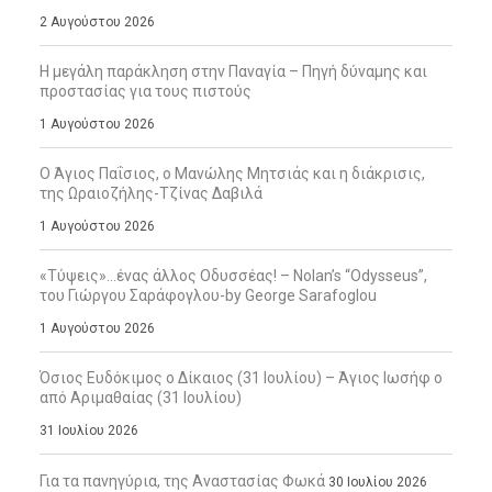
2 Αυγούστου 2026
Η μεγάλη παράκληση στην Παναγία – Πηγή δύναμης και
προστασίας για τους πιστούς
1 Αυγούστου 2026
Ο Άγιος Παΐσιος, ο Μανώλης Μητσιάς και η διάκρισις,
της Ωραιοζήλης-Τζίνας Δαβιλά
1 Αυγούστου 2026
«Τύψεις»…ένας άλλος Οδυσσέας! – Nolan’s “Odysseus”,
του Γιώργου Σαράφογλου-by George Sarafoglou
1 Αυγούστου 2026
Όσιος Ευδόκιμος ο Δίκαιος (31 Ιουλίου) – Άγιος Ιωσήφ ο
από Αριμαθαίας (31 Ιουλίου)
31 Ιουλίου 2026
Για τα πανηγύρια, της Αναστασίας Φωκά
30 Ιουλίου 2026