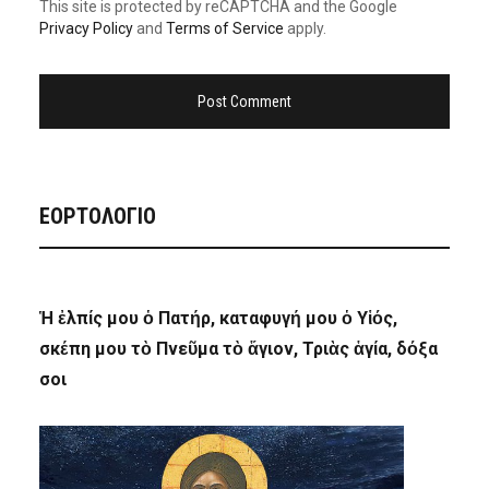
This site is protected by reCAPTCHA and the Google
Privacy Policy
and
Terms of Service
apply.
ΕΟΡΤΟΛΟΓΙΟ
Ἡ ἐλπίς μου ὁ Πατήρ, καταφυγή μου ὁ Υἱός,
σκέπη μου τὸ Πνεῦμα τὸ ἅγιον, Τριὰς ἁγία, δόξα
σοι