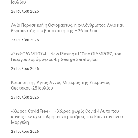
Ιουλίου
26 Ιουλίου 2026
Αγία Παρασκευή η Οσιομάρτυς, η φιλάνθρωπος Αγία και
θεραπευτής του βασανιστή της – 26 Ιουλίου
26 Ιουλίου 2026
«Σινέ ΟΛΥΜΠΟΣ»! – Now Playing at “Cine OLYMPOS”, του
Γιώργου Σαράφογλου-by George Sarafoglou
26 Ιουλίου 2026
Κοίμηση της Αγίας Άννας Μητέρας της Υπεραγίας
Θεοτόκου-25 Ιουλίου
25 Ιουλίου 2026
«Χώρος Covid Free» = «Χώρος χωρίς Covid»! Αυτό που
κανείς δεν έχει τολμήσει να ρωτήσει, του Κωνσταντίνου
Μαργέλη
25 Ιουλίου 2026