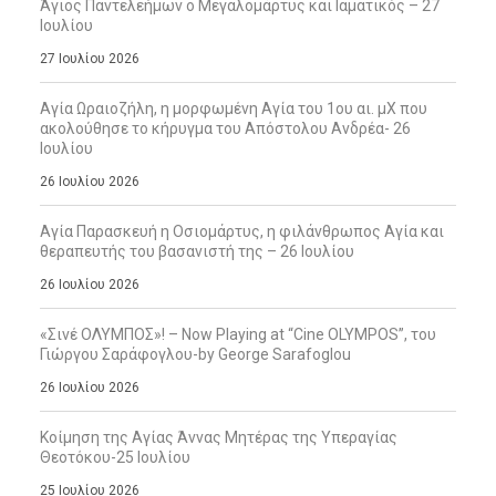
Άγιος Παντελεήμων ο Μεγαλομάρτυς και Ιαματικός – 27
Ιουλίου
27 Ιουλίου 2026
Αγία Ωραιοζήλη, η μορφωμένη Αγία του 1ου αι. μΧ που
ακολούθησε το κήρυγμα του Απόστολου Ανδρέα- 26
Ιουλίου
26 Ιουλίου 2026
Αγία Παρασκευή η Οσιομάρτυς, η φιλάνθρωπος Αγία και
θεραπευτής του βασανιστή της – 26 Ιουλίου
26 Ιουλίου 2026
«Σινέ ΟΛΥΜΠΟΣ»! – Now Playing at “Cine OLYMPOS”, του
Γιώργου Σαράφογλου-by George Sarafoglou
26 Ιουλίου 2026
Κοίμηση της Αγίας Άννας Μητέρας της Υπεραγίας
Θεοτόκου-25 Ιουλίου
25 Ιουλίου 2026