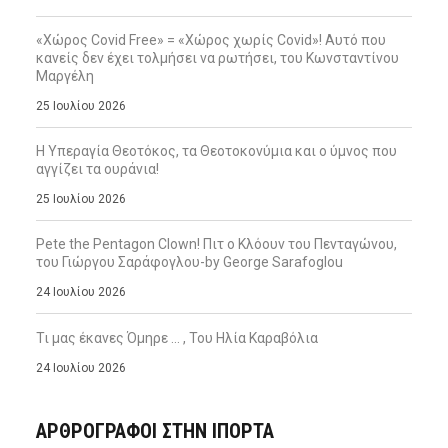
«Χώρος Covid Free» = «Χώρος χωρίς Covid»! Αυτό που
κανείς δεν έχει τολμήσει να ρωτήσει, του Κωνσταντίνου
Μαργέλη
25 Ιουλίου 2026
Η Υπεραγία Θεοτόκος, τα Θεοτοκονύμια και ο ύμνος που
αγγίζει τα ουράνια!
25 Ιουλίου 2026
Pete the Pentagon Clown! Πιτ ο Κλόουν του Πενταγώνου,
του Γιώργου Σαράφογλου-by George Sarafoglou
24 Ιουλίου 2026
Τι μας έκανες Όμηρε … , Του Ηλία Καραβόλια
24 Ιουλίου 2026
ΑΡΘΡΟΓΡΑΦΟΙ ΣΤΗΝ IΠΟΡΤΑ