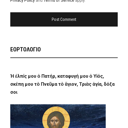
Privacy Policy
and
Terms of Service
apply.
ΕΟΡΤΟΛΟΓΙΟ
Ἡ ἐλπίς μου ὁ Πατήρ, καταφυγή μου ὁ Υἱός,
σκέπη μου τὸ Πνεῦμα τὸ ἅγιον, Τριὰς ἁγία, δόξα
σοι