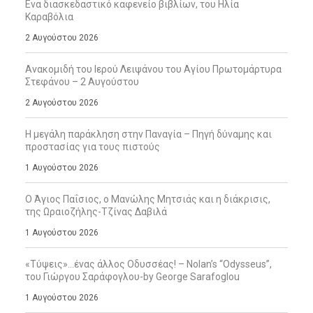
Ενα διασκεδαστικό καφενείο βιβλίων, του Ηλία
Καραβόλια
2 Αυγούστου 2026
Ανακομιδή του Ιερού Λειψάνου του Αγίου Πρωτομάρτυρα
Στεφάνου – 2 Αυγούστου
2 Αυγούστου 2026
Η μεγάλη παράκληση στην Παναγία – Πηγή δύναμης και
προστασίας για τους πιστούς
1 Αυγούστου 2026
Ο Άγιος Παΐσιος, ο Μανώλης Μητσιάς και η διάκρισις,
της Ωραιοζήλης-Τζίνας Δαβιλά
1 Αυγούστου 2026
«Τύψεις»…ένας άλλος Οδυσσέας! – Nolan’s “Odysseus”,
του Γιώργου Σαράφογλου-by George Sarafoglou
1 Αυγούστου 2026