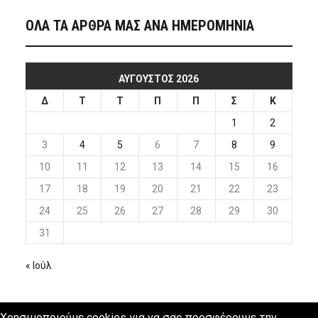
ΟΛΑ ΤΑ ΑΡΘΡΑ ΜΑΣ ΑΝΑ ΗΜΕΡΟΜΗΝΙΑ
ΑΎΓΟΥΣΤΟΣ 2026
Δ
Τ
Τ
Π
Π
Σ
Κ
1
2
3
4
5
6
7
8
9
10
11
12
13
14
15
16
17
18
19
20
21
22
23
24
25
26
27
28
29
30
31
« Ιούλ
Χρησιμοποιούμε cookies για να σας προσφέρουμε την