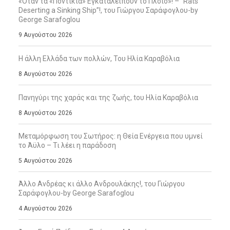
«Όταν τα «Ποντίκια» Εγκαταλείπουν το Πλοίο»! – “Rats
Deserting a Sinking Ship”!, του Γιώργου Σαράφογλου-by
George Sarafoglou
9 Αυγούστου 2026
Η άλλη Ελλάδα των πολλών, Του Ηλία Καραβόλια
8 Αυγούστου 2026
Πανηγύρι της χαράς και της ζωής, tου Ηλία Καραβόλια
8 Αυγούστου 2026
Μεταμόρφωση του Σωτήρος: η Θεία Ενέργεια που υμνεί
το Άϋλο – Τι λέει η παράδοση
5 Αυγούστου 2026
Άλλο Ανδρέας κι άλλο Ανδρουλάκης!, του Γιώργου
Σαράφογλου-by George Sarafoglou
4 Αυγούστου 2026