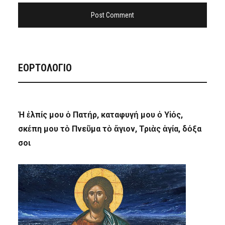
ΕΟΡΤΟΛΟΓΙΟ
Ἡ ἐλπίς μου ὁ Πατήρ, καταφυγή μου ὁ Υἱός,
σκέπη μου τὸ Πνεῦμα τὸ ἅγιον, Τριὰς ἁγία, δόξα
σοι