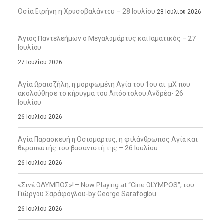
Οσία Ειρήνη η Χρυσοβαλάντου – 28 Ιουλίου
28 Ιουλίου 2026
Άγιος Παντελεήμων ο Μεγαλομάρτυς και Ιαματικός – 27
Ιουλίου
27 Ιουλίου 2026
Αγία Ωραιοζήλη, η μορφωμένη Αγία του 1ου αι. μΧ που
ακολούθησε το κήρυγμα του Απόστολου Ανδρέα- 26
Ιουλίου
26 Ιουλίου 2026
Αγία Παρασκευή η Οσιομάρτυς, η φιλάνθρωπος Αγία και
θεραπευτής του βασανιστή της – 26 Ιουλίου
26 Ιουλίου 2026
«Σινέ ΟΛΥΜΠΟΣ»! – Now Playing at “Cine OLYMPOS”, του
Γιώργου Σαράφογλου-by George Sarafoglou
26 Ιουλίου 2026