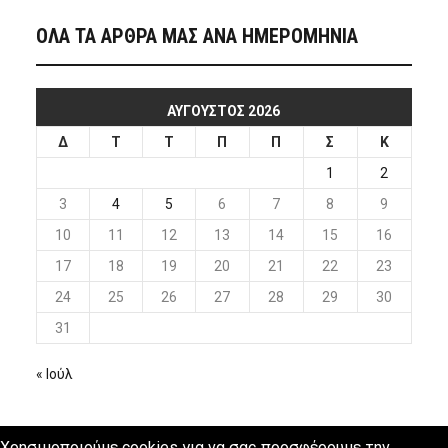
ΟΛΑ ΤΑ ΑΡΘΡΑ ΜΑΣ ΑΝΑ ΗΜΕΡΟΜΗΝΙΑ
ΑΎΓΟΥΣΤΟΣ 2026
Δ
Τ
Τ
Π
Π
Σ
Κ
1
2
3
4
5
6
7
8
9
10
11
12
13
14
15
16
17
18
19
20
21
22
23
24
25
26
27
28
29
30
31
« Ιούλ
Χρησιμοποιούμε cookies για να σας προσφέρουμε την