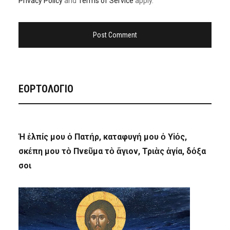
Privacy Policy
and
Terms of Service
apply.
ΕΟΡΤΟΛΟΓΙΟ
Ἡ ἐλπίς μου ὁ Πατήρ, καταφυγή μου ὁ Υἱός,
σκέπη μου τὸ Πνεῦμα τὸ ἅγιον, Τριὰς ἁγία, δόξα
σοι