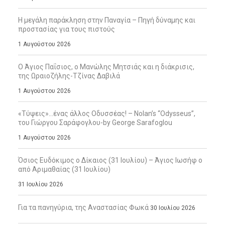
Η μεγάλη παράκληση στην Παναγία – Πηγή δύναμης και
προστασίας για τους πιστούς
1 Αυγούστου 2026
Ο Άγιος Παΐσιος, ο Μανώλης Μητσιάς και η διάκρισις,
της Ωραιοζήλης-Τζίνας Δαβιλά
1 Αυγούστου 2026
«Τύψεις»…ένας άλλος Οδυσσέας! – Nolan’s “Odysseus”,
του Γιώργου Σαράφογλου-by George Sarafoglou
1 Αυγούστου 2026
Όσιος Ευδόκιμος ο Δίκαιος (31 Ιουλίου) – Άγιος Ιωσήφ ο
από Αριμαθαίας (31 Ιουλίου)
31 Ιουλίου 2026
Για τα πανηγύρια, της Αναστασίας Φωκά
30 Ιουλίου 2026