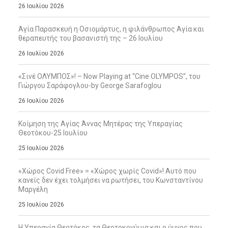
26 Ιουλίου 2026
Αγία Παρασκευή η Οσιομάρτυς, η φιλάνθρωπος Αγία και
θεραπευτής του βασανιστή της – 26 Ιουλίου
26 Ιουλίου 2026
«Σινέ ΟΛΥΜΠΟΣ»! – Now Playing at “Cine OLYMPOS”, του
Γιώργου Σαράφογλου-by George Sarafoglou
26 Ιουλίου 2026
Κοίμηση της Αγίας Άννας Μητέρας της Υπεραγίας
Θεοτόκου-25 Ιουλίου
25 Ιουλίου 2026
«Χώρος Covid Free» = «Χώρος χωρίς Covid»! Αυτό που
κανείς δεν έχει τολμήσει να ρωτήσει, του Κωνσταντίνου
Μαργέλη
25 Ιουλίου 2026
Η Υπεραγία Θεοτόκος, τα Θεοτοκονύμια και ο ύμνος που