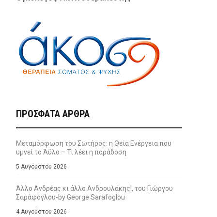
ΠΡΌΣΦΑΤΑ ΆΡΘΡΑ
Μεταμόρφωση του Σωτήρος: η Θεία Ενέργεια που
υμνεί το Άϋλο – Τι λέει η παράδοση
5 Αυγούστου 2026
Άλλο Ανδρέας κι άλλο Ανδρουλάκης!, του Γιώργου
Σαράφογλου-by George Sarafoglou
4 Αυγούστου 2026