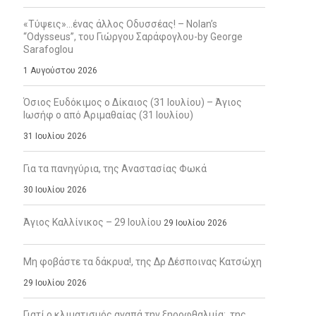
«Τύψεις»…ένας άλλος Οδυσσέας! – Nolan’s
“Odysseus”, του Γιώργου Σαράφογλου-by George
Sarafoglou
1 Αυγούστου 2026
Όσιος Ευδόκιμος ο Δίκαιος (31 Ιουλίου) – Άγιος
Ιωσήφ ο από Αριμαθαίας (31 Ιουλίου)
31 Ιουλίου 2026
Για τα πανηγύρια, της Αναστασίας Φωκά
30 Ιουλίου 2026
Άγιος Καλλίνικος – 29 Ιουλίου
29 Ιουλίου 2026
Μη φοβάστε τα δάκρυα!, της Δρ Δέσποινας Κατσώχη
29 Ιουλίου 2026
Γιατί ο κλιματισμός αγαπά την ξηροφθαλμία;, της