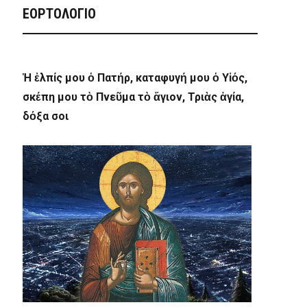
ΕΟΡΤΟΛΟΓΙΟ
Ἡ ἐλπίς μου ὁ Πατήρ, καταφυγή μου ὁ Υἱός,
σκέπη μου τὸ Πνεῦμα τὸ ἅγιον, Τριὰς ἁγία,
δόξα σοι