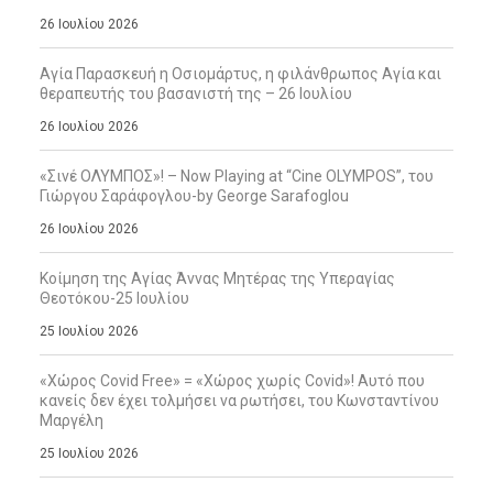
26 Ιουλίου 2026
Αγία Παρασκευή η Οσιομάρτυς, η φιλάνθρωπος Αγία και
θεραπευτής του βασανιστή της – 26 Ιουλίου
26 Ιουλίου 2026
«Σινέ ΟΛΥΜΠΟΣ»! – Now Playing at “Cine OLYMPOS”, του
Γιώργου Σαράφογλου-by George Sarafoglou
26 Ιουλίου 2026
Κοίμηση της Αγίας Άννας Μητέρας της Υπεραγίας
Θεοτόκου-25 Ιουλίου
25 Ιουλίου 2026
«Χώρος Covid Free» = «Χώρος χωρίς Covid»! Αυτό που
κανείς δεν έχει τολμήσει να ρωτήσει, του Κωνσταντίνου
Μαργέλη
25 Ιουλίου 2026