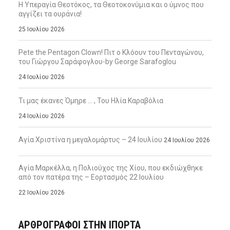
Η Υπεραγία Θεοτόκος, τα Θεοτοκονύμια και ο ύμνος που
αγγίζει τα ουράνια!
25 Ιουλίου 2026
Pete the Pentagon Clown! Πιτ ο Κλόουν του Πενταγώνου,
του Γιώργου Σαράφογλου-by George Sarafoglou
24 Ιουλίου 2026
Τι μας έκανες Όμηρε … , Του Ηλία Καραβόλια
24 Ιουλίου 2026
Αγία Χριστίνα η μεγαλομάρτυς – 24 Ιουλίου
24 Ιουλίου 2026
Αγία Μαρκέλλα, η Πολιούχος της Χίου, που εκδιώχθηκε
από τον πατέρα της – Εορτασμός 22 Ιουλίου
22 Ιουλίου 2026
ΑΡΘΡΟΓΡΑΦΟΙ ΣΤΗΝ IΠΟΡΤΑ