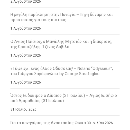
2 Αυγούστου 2026
Η μεγάλη παράκληση στην Παναγία – Πηγή δύναμης και
προστασίας για τους πιστούς
1 Αυγούστου 2026
Ο Άγιος Παΐσιος, ο Μανώλης Μητσιάς και η διάκρισις,
της Ωραιοζήλης-Τζίνας Δαβιλά
1 Αυγούστου 2026
«Τύψεις»…ένας άλλος Οδυσσέας! – Nolan’s “Odysseus”,
του Γιώργου Σαράφογλου-by George Sarafoglou
1 Αυγούστου 2026
Όσιος Ευδόκιμος ο Δίκαιος (31 Ιουλίου) – Άγιος Ιωσήφ ο
από Αριμαθαίας (31 Ιουλίου)
31 Ιουλίου 2026
Για τα πανηγύρια, της Αναστασίας Φωκά
30 Ιουλίου 2026