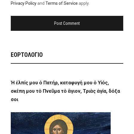
Privacy Policy
and
Terms of Service
apply.
ΕΟΡΤΟΛΟΓΙΟ
Ἡ ἐλπίς μου ὁ Πατήρ, καταφυγή μου ὁ Υἱός,
σκέπη μου τὸ Πνεῦμα τὸ ἅγιον, Τριὰς ἁγία, δόξα
σοι