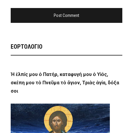
ΕΟΡΤΟΛΟΓΙΟ
Ἡ ἐλπίς μου ὁ Πατήρ, καταφυγή μου ὁ Υἱός,
σκέπη μου τὸ Πνεῦμα τὸ ἅγιον, Τριὰς ἁγία, δόξα
σοι