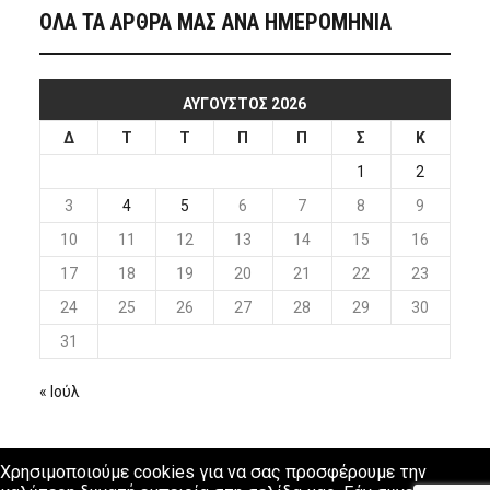
ΟΛΑ ΤΑ ΑΡΘΡΑ ΜΑΣ ΑΝΑ ΗΜΕΡΟΜΗΝΙΑ
ΑΎΓΟΥΣΤΟΣ 2026
Δ
Τ
Τ
Π
Π
Σ
Κ
1
2
3
4
5
6
7
8
9
10
11
12
13
14
15
16
17
18
19
20
21
22
23
24
25
26
27
28
29
30
31
« Ιούλ
Χρησιμοποιούμε cookies για να σας προσφέρουμε την