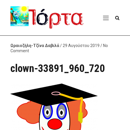
Ωραιοζήλη-Τζίνα Δαβιλά
/ 29 Αυγούστου 2019 / No
Comment
clown-33891_960_720