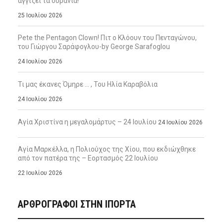
αγγίζει τα ουράνια!
25 Ιουλίου 2026
Pete the Pentagon Clown! Πιτ ο Κλόουν του Πενταγώνου,
του Γιώργου Σαράφογλου-by George Sarafoglou
24 Ιουλίου 2026
Τι μας έκανες Όμηρε … , Του Ηλία Καραβόλια
24 Ιουλίου 2026
Αγία Χριστίνα η μεγαλομάρτυς – 24 Ιουλίου
24 Ιουλίου 2026
Αγία Μαρκέλλα, η Πολιούχος της Χίου, που εκδιώχθηκε
από τον πατέρα της – Εορτασμός 22 Ιουλίου
22 Ιουλίου 2026
ΑΡΘΡΟΓΡΑΦΟΙ ΣΤΗΝ IΠΟΡΤΑ