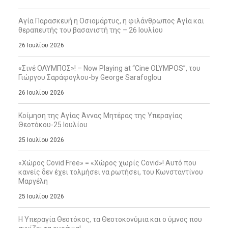
Αγία Παρασκευή η Οσιομάρτυς, η φιλάνθρωπος Αγία και
θεραπευτής του βασανιστή της – 26 Ιουλίου
26 Ιουλίου 2026
«Σινέ ΟΛΥΜΠΟΣ»! – Now Playing at “Cine OLYMPOS”, του
Γιώργου Σαράφογλου-by George Sarafoglou
26 Ιουλίου 2026
Κοίμηση της Αγίας Άννας Μητέρας της Υπεραγίας
Θεοτόκου-25 Ιουλίου
25 Ιουλίου 2026
«Χώρος Covid Free» = «Χώρος χωρίς Covid»! Αυτό που
κανείς δεν έχει τολμήσει να ρωτήσει, του Κωνσταντίνου
Μαργέλη
25 Ιουλίου 2026
Η Υπεραγία Θεοτόκος, τα Θεοτοκονύμια και ο ύμνος που