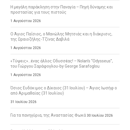
Η μεγάλη παράκληση στην Παναγία – Πηγή δύναμης και
προστασίας για τους πιστούς
1 Αυγούστου 2026
Ο Άγιος Παΐσιος, ο Μανώλης Μητσιάς και η διάκρισις,
της Ωραιοζήλης-Τζίνας Δαβιλά
1 Αυγούστου 2026
«Τύψεις»…ένας άλλος Οδυσσέας! – Nolan’s “Odysseus”,
του Γιώργου Σαράφογλου-by George Sarafoglou
1 Αυγούστου 2026
Όσιος Ευδόκιμος ο Δίκαιος (31 Ιουλίου) – Άγιος Ιωσήφ ο
από Αριμαθαίας (31 Ιουλίου)
31 Ιουλίου 2026
Για τα πανηγύρια, της Αναστασίας Φωκά
30 Ιουλίου 2026