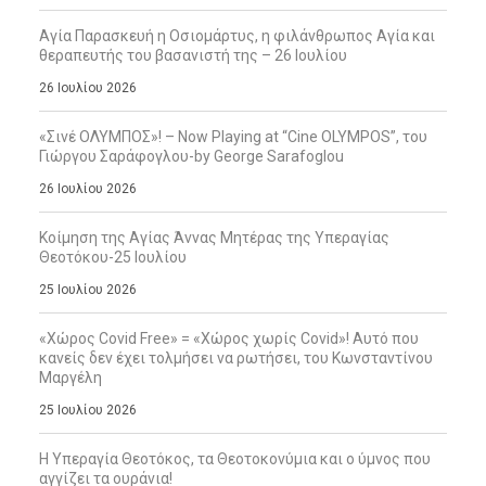
Αγία Παρασκευή η Οσιομάρτυς, η φιλάνθρωπος Αγία και
θεραπευτής του βασανιστή της – 26 Ιουλίου
26 Ιουλίου 2026
«Σινέ ΟΛΥΜΠΟΣ»! – Now Playing at “Cine OLYMPOS”, του
Γιώργου Σαράφογλου-by George Sarafoglou
26 Ιουλίου 2026
Κοίμηση της Αγίας Άννας Μητέρας της Υπεραγίας
Θεοτόκου-25 Ιουλίου
25 Ιουλίου 2026
«Χώρος Covid Free» = «Χώρος χωρίς Covid»! Αυτό που
κανείς δεν έχει τολμήσει να ρωτήσει, του Κωνσταντίνου
Μαργέλη
25 Ιουλίου 2026
Η Υπεραγία Θεοτόκος, τα Θεοτοκονύμια και ο ύμνος που
αγγίζει τα ουράνια!