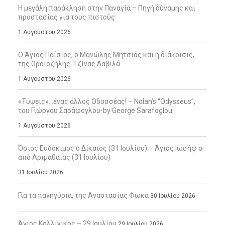
Η μεγάλη παράκληση στην Παναγία – Πηγή δύναμης και
προστασίας για τους πιστούς
1 Αυγούστου 2026
Ο Άγιος Παΐσιος, ο Μανώλης Μητσιάς και η διάκρισις,
της Ωραιοζήλης-Τζίνας Δαβιλά
1 Αυγούστου 2026
«Τύψεις»…ένας άλλος Οδυσσέας! – Nolan’s “Odysseus”,
του Γιώργου Σαράφογλου-by George Sarafoglou
1 Αυγούστου 2026
Όσιος Ευδόκιμος ο Δίκαιος (31 Ιουλίου) – Άγιος Ιωσήφ ο
από Αριμαθαίας (31 Ιουλίου)
31 Ιουλίου 2026
Για τα πανηγύρια, της Αναστασίας Φωκά
30 Ιουλίου 2026
Άγιος Καλλίνικος – 29 Ιουλίου
29 Ιουλίου 2026