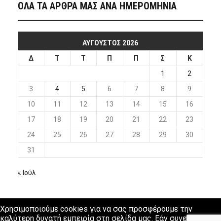
ΟΛΑ ΤΑ ΑΡΘΡΑ ΜΑΣ ΑΝΑ ΗΜΕΡΟΜΗΝΙΑ
ΑΎΓΟΥΣΤΟΣ 2026
Δ
Τ
Τ
Π
Π
Σ
Κ
1
2
3
4
5
6
7
8
9
10
11
12
13
14
15
16
17
18
19
20
21
22
23
24
25
26
27
28
29
30
31
« Ιούλ
Χρησιμοποιούμε cookies για να σας προσφέρουμε την
καλύτερη δυνατή εμπειρία στη σελίδα μας. Εάν συνεχίσετε να