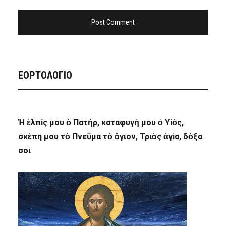
ΕΟΡΤΟΛΟΓΙΟ
Ἡ ἐλπίς μου ὁ Πατήρ, καταφυγή μου ὁ Υἱός,
σκέπη μου τὸ Πνεῦμα τὸ ἅγιον, Τριὰς ἁγία, δόξα
σοι