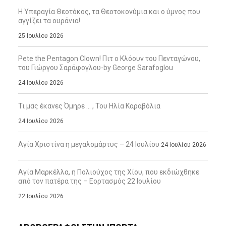
Η Υπεραγία Θεοτόκος, τα Θεοτοκονύμια και ο ύμνος που
αγγίζει τα ουράνια!
25 Ιουλίου 2026
Pete the Pentagon Clown! Πιτ ο Κλόουν του Πενταγώνου,
του Γιώργου Σαράφογλου-by George Sarafoglou
24 Ιουλίου 2026
Τι μας έκανες Όμηρε … , Του Ηλία Καραβόλια
24 Ιουλίου 2026
Αγία Χριστίνα η μεγαλομάρτυς – 24 Ιουλίου
24 Ιουλίου 2026
Αγία Μαρκέλλα, η Πολιούχος της Χίου, που εκδιώχθηκε
από τον πατέρα της – Εορτασμός 22 Ιουλίου
22 Ιουλίου 2026