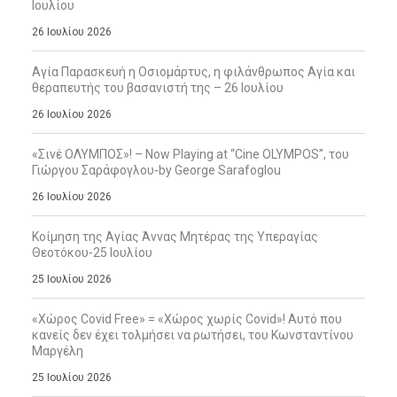
Ιουλίου
26 Ιουλίου 2026
Αγία Παρασκευή η Οσιομάρτυς, η φιλάνθρωπος Αγία και
θεραπευτής του βασανιστή της – 26 Ιουλίου
26 Ιουλίου 2026
«Σινέ ΟΛΥΜΠΟΣ»! – Now Playing at “Cine OLYMPOS”, του
Γιώργου Σαράφογλου-by George Sarafoglou
26 Ιουλίου 2026
Κοίμηση της Αγίας Άννας Μητέρας της Υπεραγίας
Θεοτόκου-25 Ιουλίου
25 Ιουλίου 2026
«Χώρος Covid Free» = «Χώρος χωρίς Covid»! Αυτό που
κανείς δεν έχει τολμήσει να ρωτήσει, του Κωνσταντίνου
Μαργέλη
25 Ιουλίου 2026