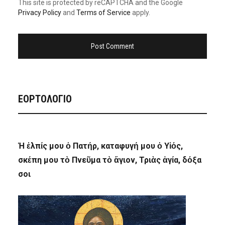
This site is protected by reCAPTCHA and the Google
Privacy Policy
and
Terms of Service
apply.
ΕΟΡΤΟΛΟΓΙΟ
Ἡ ἐλπίς μου ὁ Πατήρ, καταφυγή μου ὁ Υἱός,
σκέπη μου τὸ Πνεῦμα τὸ ἅγιον, Τριὰς ἁγία, δόξα
σοι