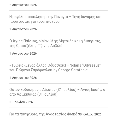
2 Αυγούστου 2026
Η μεγάλη παράκληση στην Παναγία – Πηγή δύναμης και
προστασίας για τους πιστούς
1 Αυγούστου 2026
Ο Άγιος Παΐσιος, ο Μανώλης Μητσιάς και η διάκρισις,
της Ωραιοζήλης-Τζίνας Δαβιλά
1 Αυγούστου 2026
«Τύψεις»…ένας άλλος Οδυσσέας! – Nolan’s “Odysseus”,
του Γιώργου Σαράφογλου-by George Sarafoglou
1 Αυγούστου 2026
Όσιος Ευδόκιμος ο Δίκαιος (31 Ιουλίου) – Άγιος Ιωσήφ ο
από Αριμαθαίας (31 Ιουλίου)
31 Ιουλίου 2026
Για τα πανηγύρια, της Αναστασίας Φωκά
30 Ιουλίου 2026