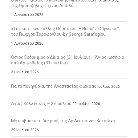
Ο Άγιος Παΐσιος, ο Μανώλης Μητσιάς και η διάκρισις,
της Ωραιοζήλης-Τζίνας Δαβιλά
1 Αυγούστου 2026
«Τύψεις»…ένας άλλος Οδυσσέας! – Nolan’s “Odysseus”,
του Γιώργου Σαράφογλου-by George Sarafoglou
1 Αυγούστου 2026
Όσιος Ευδόκιμος ο Δίκαιος (31 Ιουλίου) – Άγιος Ιωσήφ ο
από Αριμαθαίας (31 Ιουλίου)
31 Ιουλίου 2026
Για τα πανηγύρια, της Αναστασίας Φωκά
30 Ιουλίου 2026
Άγιος Καλλίνικος – 29 Ιουλίου
29 Ιουλίου 2026
Μη φοβάστε τα δάκρυα!, της Δρ Δέσποινας Κατσώχη
29 Ιουλίου 2026