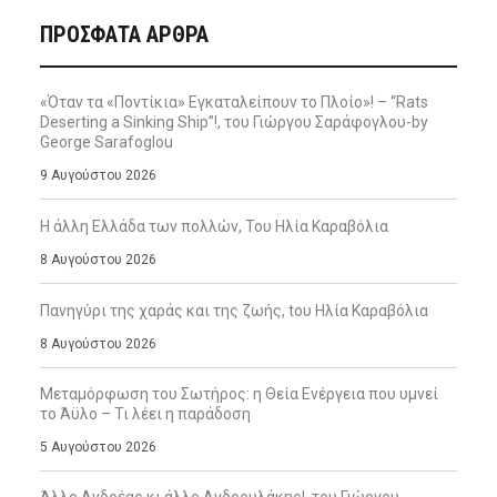
ΠΡΌΣΦΑΤΑ ΆΡΘΡΑ
«Όταν τα «Ποντίκια» Εγκαταλείπουν το Πλοίο»! – “Rats
Deserting a Sinking Ship”!, του Γιώργου Σαράφογλου-by
George Sarafoglou
9 Αυγούστου 2026
Η άλλη Ελλάδα των πολλών, Του Ηλία Καραβόλια
8 Αυγούστου 2026
Πανηγύρι της χαράς και της ζωής, tου Ηλία Καραβόλια
8 Αυγούστου 2026
Μεταμόρφωση του Σωτήρος: η Θεία Ενέργεια που υμνεί
το Άϋλο – Τι λέει η παράδοση
5 Αυγούστου 2026