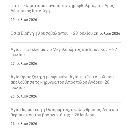
Γιατί ο κλιματισμός αγαπά την ξηροφθαλμία;, της Δρος
Δέσποινας Κατσώχη
29 Ιουλίου 2026
Οσία Ειρήνη η Χρυσοβαλάντου – 28 Ιουλίου
28 Ιουλίου 2026
Άγιος Παντελεήμων ο Μεγαλομάρτυς και Ιαματικός – 27
Ιουλίου
27 Ιουλίου 2026
Αγία Ωραιοζήλη, η μορφωμένη Αγία του 1ου αι. μΧ που
ακολούθησε το κήρυγμα του Απόστολου Ανδρέα- 26
Ιουλίου
26 Ιουλίου 2026
Αγία Παρασκευή η Οσιομάρτυς, η φιλάνθρωπος Αγία και
θεραπευτής του βασανιστή της – 26 Ιουλίου
26 Ιουλίου 2026