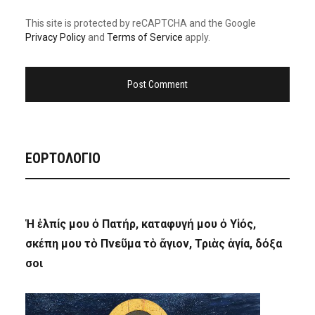
This site is protected by reCAPTCHA and the Google
Privacy Policy
and
Terms of Service
apply.
ΕΟΡΤΟΛΟΓΙΟ
Ἡ ἐλπίς μου ὁ Πατήρ, καταφυγή μου ὁ Υἱός,
σκέπη μου τὸ Πνεῦμα τὸ ἅγιον, Τριὰς ἁγία, δόξα
σοι