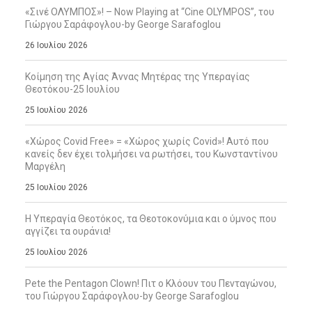
«Σινέ ΟΛΥΜΠΟΣ»! – Now Playing at “Cine OLYMPOS”, του
Γιώργου Σαράφογλου-by George Sarafoglou
26 Ιουλίου 2026
Κοίμηση της Αγίας Άννας Μητέρας της Υπεραγίας
Θεοτόκου-25 Ιουλίου
25 Ιουλίου 2026
«Χώρος Covid Free» = «Χώρος χωρίς Covid»! Αυτό που
κανείς δεν έχει τολμήσει να ρωτήσει, του Κωνσταντίνου
Μαργέλη
25 Ιουλίου 2026
Η Υπεραγία Θεοτόκος, τα Θεοτοκονύμια και ο ύμνος που
αγγίζει τα ουράνια!
25 Ιουλίου 2026
Pete the Pentagon Clown! Πιτ ο Κλόουν του Πενταγώνου,
του Γιώργου Σαράφογλου-by George Sarafoglou