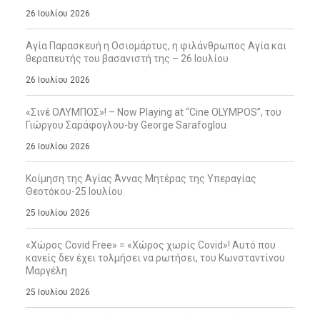
26 Ιουλίου 2026
Αγία Παρασκευή η Οσιομάρτυς, η φιλάνθρωπος Αγία και
θεραπευτής του βασανιστή της – 26 Ιουλίου
26 Ιουλίου 2026
«Σινέ ΟΛΥΜΠΟΣ»! – Now Playing at “Cine OLYMPOS”, του
Γιώργου Σαράφογλου-by George Sarafoglou
26 Ιουλίου 2026
Κοίμηση της Αγίας Άννας Μητέρας της Υπεραγίας
Θεοτόκου-25 Ιουλίου
25 Ιουλίου 2026
«Χώρος Covid Free» = «Χώρος χωρίς Covid»! Αυτό που
κανείς δεν έχει τολμήσει να ρωτήσει, του Κωνσταντίνου
Μαργέλη
25 Ιουλίου 2026