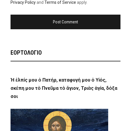
Privacy Policy
and
Terms of Service
apply.
ΕΟΡΤΟΛΟΓΙΟ
Ἡ ἐλπίς μου ὁ Πατήρ, καταφυγή μου ὁ Υἱός,
σκέπη μου τὸ Πνεῦμα τὸ ἅγιον, Τριὰς ἁγία, δόξα
σοι