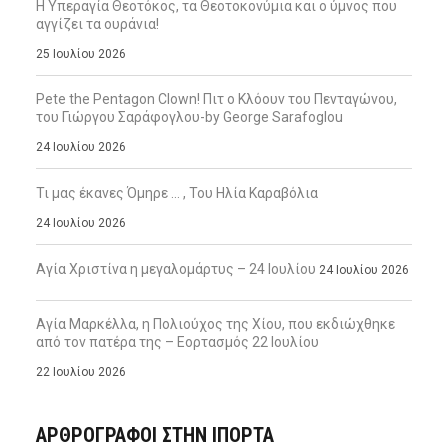
Η Υπεραγία Θεοτόκος, τα Θεοτοκονύμια και ο ύμνος που
αγγίζει τα ουράνια!
25 Ιουλίου 2026
Pete the Pentagon Clown! Πιτ ο Κλόουν του Πενταγώνου,
του Γιώργου Σαράφογλου-by George Sarafoglou
24 Ιουλίου 2026
Τι μας έκανες Όμηρε … , Του Ηλία Καραβόλια
24 Ιουλίου 2026
Αγία Χριστίνα η μεγαλομάρτυς – 24 Ιουλίου
24 Ιουλίου 2026
Αγία Μαρκέλλα, η Πολιούχος της Χίου, που εκδιώχθηκε
από τον πατέρα της – Εορτασμός 22 Ιουλίου
22 Ιουλίου 2026
ΑΡΘΡΟΓΡΑΦΟΙ ΣΤΗΝ IΠΟΡΤΑ