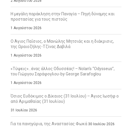
2 Αυγούστου 2026
Η μεγάλη παράκληση στην Παναγία – Πηγή δύναμης και
προστασίας για τους πιστούς
1 Αυγούστου 2026
Ο Άγιος Παΐσιος, ο Μανώλης Μητσιάς και η διάκρισις,
της Ωραιοζήλης-Τζίνας Δαβιλά
1 Αυγούστου 2026
«Τύψεις»…ένας άλλος Οδυσσέας! – Nolan’s “Odysseus”,
του Γιώργου Σαράφογλου-by George Sarafoglou
1 Αυγούστου 2026
Όσιος Ευδόκιμος ο Δίκαιος (31 Ιουλίου) – Άγιος Ιωσήφ ο
από Αριμαθαίας (31 Ιουλίου)
31 Ιουλίου 2026
Για τα πανηγύρια, της Αναστασίας Φωκά
30 Ιουλίου 2026