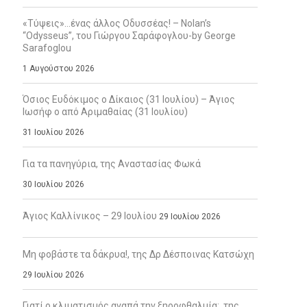
«Τύψεις»…ένας άλλος Οδυσσέας! – Nolan’s
“Odysseus”, του Γιώργου Σαράφογλου-by George
Sarafoglou
1 Αυγούστου 2026
Όσιος Ευδόκιμος ο Δίκαιος (31 Ιουλίου) – Άγιος
Ιωσήφ ο από Αριμαθαίας (31 Ιουλίου)
31 Ιουλίου 2026
Για τα πανηγύρια, της Αναστασίας Φωκά
30 Ιουλίου 2026
Άγιος Καλλίνικος – 29 Ιουλίου
29 Ιουλίου 2026
Μη φοβάστε τα δάκρυα!, της Δρ Δέσποινας Κατσώχη
29 Ιουλίου 2026
Γιατί ο κλιματισμός αγαπά την ξηροφθαλμία;, της