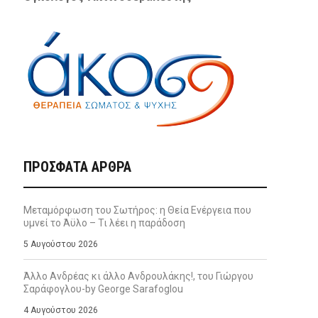
ΠΡΌΣΦΑΤΑ ΆΡΘΡΑ
Μεταμόρφωση του Σωτήρος: η Θεία Ενέργεια που
υμνεί το Άϋλο – Τι λέει η παράδοση
5 Αυγούστου 2026
Άλλο Ανδρέας κι άλλο Ανδρουλάκης!, του Γιώργου
Σαράφογλου-by George Sarafoglou
4 Αυγούστου 2026