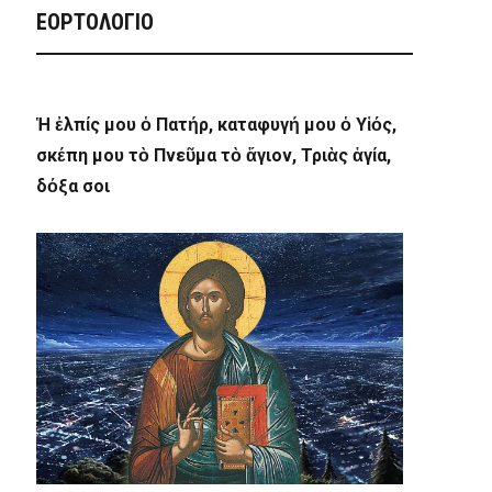
ΕΟΡΤΟΛΟΓΙΟ
Ἡ ἐλπίς μου ὁ Πατήρ, καταφυγή μου ὁ Υἱός,
σκέπη μου τὸ Πνεῦμα τὸ ἅγιον, Τριὰς ἁγία,
δόξα σοι