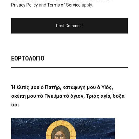
Privacy Policy
and
Terms of Service
apply.
ΕΟΡΤΟΛΟΓΙΟ
Ἡ ἐλπίς μου ὁ Πατήρ, καταφυγή μου ὁ Υἱός,
σκέπη μου τὸ Πνεῦμα τὸ ἅγιον, Τριὰς ἁγία, δόξα
σοι