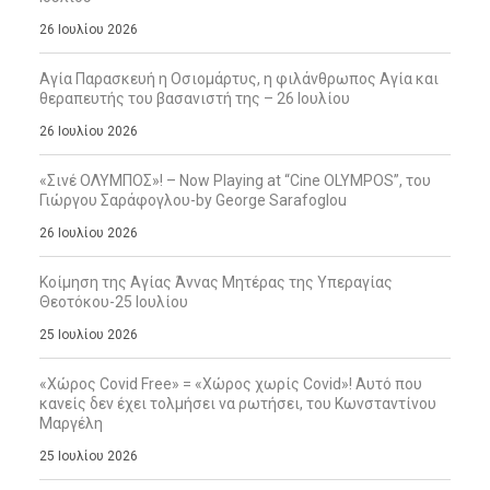
26 Ιουλίου 2026
Αγία Παρασκευή η Οσιομάρτυς, η φιλάνθρωπος Αγία και
θεραπευτής του βασανιστή της – 26 Ιουλίου
26 Ιουλίου 2026
«Σινέ ΟΛΥΜΠΟΣ»! – Now Playing at “Cine OLYMPOS”, του
Γιώργου Σαράφογλου-by George Sarafoglou
26 Ιουλίου 2026
Κοίμηση της Αγίας Άννας Μητέρας της Υπεραγίας
Θεοτόκου-25 Ιουλίου
25 Ιουλίου 2026
«Χώρος Covid Free» = «Χώρος χωρίς Covid»! Αυτό που
κανείς δεν έχει τολμήσει να ρωτήσει, του Κωνσταντίνου
Μαργέλη
25 Ιουλίου 2026