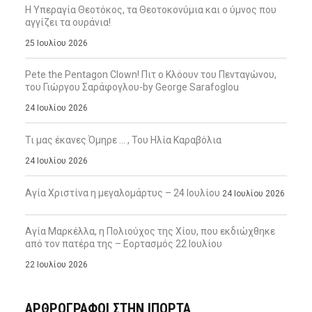
Η Υπεραγία Θεοτόκος, τα Θεοτοκονύμια και ο ύμνος που
αγγίζει τα ουράνια!
25 Ιουλίου 2026
Pete the Pentagon Clown! Πιτ ο Κλόουν του Πενταγώνου,
του Γιώργου Σαράφογλου-by George Sarafoglou
24 Ιουλίου 2026
Τι μας έκανες Όμηρε … , Του Ηλία Καραβόλια
24 Ιουλίου 2026
Αγία Χριστίνα η μεγαλομάρτυς – 24 Ιουλίου
24 Ιουλίου 2026
Αγία Μαρκέλλα, η Πολιούχος της Χίου, που εκδιώχθηκε
από τον πατέρα της – Εορτασμός 22 Ιουλίου
22 Ιουλίου 2026
ΑΡΘΡΟΓΡΑΦΟΙ ΣΤΗΝ IΠΟΡΤΑ