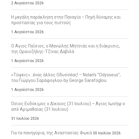
2 Αυγούστου 2026
Η μεγάλη παράκληση στην Παναγία – Πηγή δύναμης και
προστασίας για τους πιστούς
1 Αυγούστου 2026
Ο Άγιος Παΐσιος, ο Μανώλης Μητσιάς και η διάκρισις,
της Ωραιοζήλης-Τζίνας Δαβιλά
1 Αυγούστου 2026
«Τύψεις»…ένας άλλος Οδυσσέας! – Nolan’s “Odysseus”,
του Γιώργου Σαράφογλου-by George Sarafoglou
1 Αυγούστου 2026
Όσιος Ευδόκιμος ο Δίκαιος (31 Ιουλίου) – Άγιος Ιωσήφ ο
από Αριμαθαίας (31 Ιουλίου)
31 Ιουλίου 2026
Για τα πανηγύρια, της Αναστασίας Φωκά
30 Ιουλίου 2026