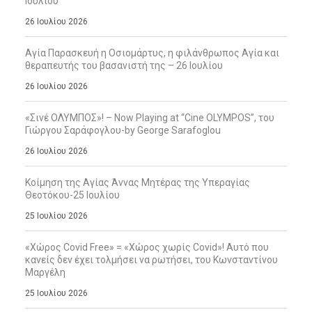
Ιουλίου
26 Ιουλίου 2026
Αγία Παρασκευή η Οσιομάρτυς, η φιλάνθρωπος Αγία και
θεραπευτής του βασανιστή της – 26 Ιουλίου
26 Ιουλίου 2026
«Σινέ ΟΛΥΜΠΟΣ»! – Now Playing at “Cine OLYMPOS”, του
Γιώργου Σαράφογλου-by George Sarafoglou
26 Ιουλίου 2026
Κοίμηση της Αγίας Άννας Μητέρας της Υπεραγίας
Θεοτόκου-25 Ιουλίου
25 Ιουλίου 2026
«Χώρος Covid Free» = «Χώρος χωρίς Covid»! Αυτό που
κανείς δεν έχει τολμήσει να ρωτήσει, του Κωνσταντίνου
Μαργέλη
25 Ιουλίου 2026