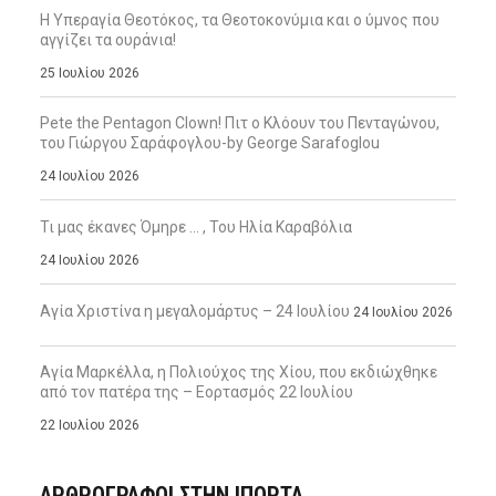
Η Υπεραγία Θεοτόκος, τα Θεοτοκονύμια και ο ύμνος που
αγγίζει τα ουράνια!
25 Ιουλίου 2026
Pete the Pentagon Clown! Πιτ ο Κλόουν του Πενταγώνου,
του Γιώργου Σαράφογλου-by George Sarafoglou
24 Ιουλίου 2026
Τι μας έκανες Όμηρε … , Του Ηλία Καραβόλια
24 Ιουλίου 2026
Αγία Χριστίνα η μεγαλομάρτυς – 24 Ιουλίου
24 Ιουλίου 2026
Αγία Μαρκέλλα, η Πολιούχος της Χίου, που εκδιώχθηκε
από τον πατέρα της – Εορτασμός 22 Ιουλίου
22 Ιουλίου 2026
ΑΡΘΡΟΓΡΑΦΟΙ ΣΤΗΝ IΠΟΡΤΑ