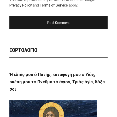
This site is protected by reCAPTCHA and the Google
Privacy Policy
and
Terms of Service
apply.
ΕΟΡΤΟΛΟΓΙΟ
Ἡ ἐλπίς μου ὁ Πατήρ, καταφυγή μου ὁ Υἱός,
σκέπη μου τὸ Πνεῦμα τὸ ἅγιον, Τριὰς ἁγία, δόξα
σοι