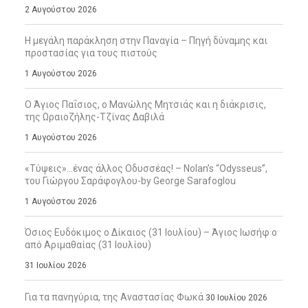
2 Αυγούστου 2026
Η μεγάλη παράκληση στην Παναγία – Πηγή δύναμης και
προστασίας για τους πιστούς
1 Αυγούστου 2026
Ο Άγιος Παΐσιος, ο Μανώλης Μητσιάς και η διάκρισις,
της Ωραιοζήλης-Τζίνας Δαβιλά
1 Αυγούστου 2026
«Τύψεις»…ένας άλλος Οδυσσέας! – Nolan’s “Odysseus”,
του Γιώργου Σαράφογλου-by George Sarafoglou
1 Αυγούστου 2026
Όσιος Ευδόκιμος ο Δίκαιος (31 Ιουλίου) – Άγιος Ιωσήφ ο
από Αριμαθαίας (31 Ιουλίου)
31 Ιουλίου 2026
Για τα πανηγύρια, της Αναστασίας Φωκά
30 Ιουλίου 2026