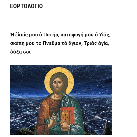
ΕΟΡΤΟΛΟΓΙΟ
Ἡ ἐλπίς μου ὁ Πατήρ, καταφυγή μου ὁ Υἱός,
σκέπη μου τὸ Πνεῦμα τὸ ἅγιον, Τριὰς ἁγία,
δόξα σοι