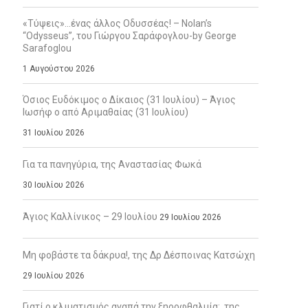
«Τύψεις»…ένας άλλος Οδυσσέας! – Nolan’s
“Odysseus”, του Γιώργου Σαράφογλου-by George
Sarafoglou
1 Αυγούστου 2026
Όσιος Ευδόκιμος ο Δίκαιος (31 Ιουλίου) – Άγιος
Ιωσήφ ο από Αριμαθαίας (31 Ιουλίου)
31 Ιουλίου 2026
Για τα πανηγύρια, της Αναστασίας Φωκά
30 Ιουλίου 2026
Άγιος Καλλίνικος – 29 Ιουλίου
29 Ιουλίου 2026
Μη φοβάστε τα δάκρυα!, της Δρ Δέσποινας Κατσώχη
29 Ιουλίου 2026
Γιατί ο κλιματισμός αγαπά την ξηροφθαλμία;, της