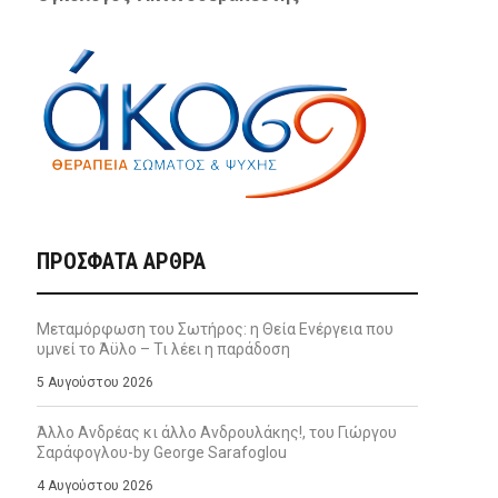
ΠΡΌΣΦΑΤΑ ΆΡΘΡΑ
Μεταμόρφωση του Σωτήρος: η Θεία Ενέργεια που
υμνεί το Άϋλο – Τι λέει η παράδοση
5 Αυγούστου 2026
Άλλο Ανδρέας κι άλλο Ανδρουλάκης!, του Γιώργου
Σαράφογλου-by George Sarafoglou
4 Αυγούστου 2026