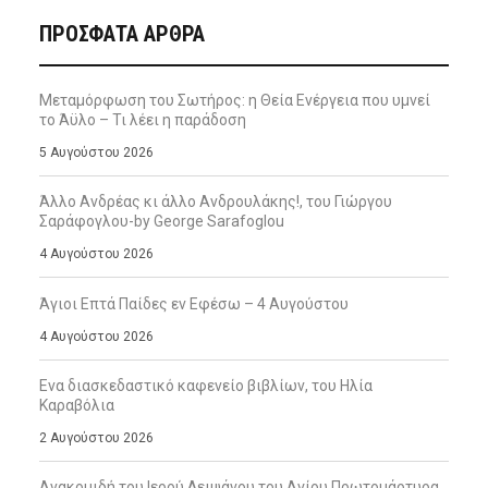
ΠΡΌΣΦΑΤΑ ΆΡΘΡΑ
Μεταμόρφωση του Σωτήρος: η Θεία Ενέργεια που υμνεί
το Άϋλο – Τι λέει η παράδοση
5 Αυγούστου 2026
Άλλο Ανδρέας κι άλλο Ανδρουλάκης!, του Γιώργου
Σαράφογλου-by George Sarafoglou
4 Αυγούστου 2026
Άγιοι Επτά Παίδες εν Εφέσω – 4 Αυγούστου
4 Αυγούστου 2026
Ενα διασκεδαστικό καφενείο βιβλίων, του Ηλία
Καραβόλια
2 Αυγούστου 2026
Ανακομιδή του Ιερού Λειψάνου του Αγίου Πρωτομάρτυρα