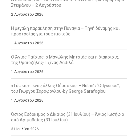
Στεφάνου – 2 Αυγούστου
2 Αυγούστου 2026
Η μεγάλη παράκληση στην Παναγία – Πηγή δύναμης και
προστασίας για τους πιστούς
1 Αυγούστου 2026
Ο Άγιος Παΐσιος, ο Μανώλης Μητσιάς και η διάκρισις,
της Ωραιοζήλης-Τζίνας Δαβιλά
1 Αυγούστου 2026
«Τύψεις»…ένας άλλος Οδυσσέας! – Nolan’s “Odysseus”,
του Γιώργου Σαράφογλου-by George Sarafoglou
1 Αυγούστου 2026
Όσιος Ευδόκιμος ο Δίκαιος (31 Ιουλίου) – Άγιος Ιωσήφ ο
από Αριμαθαίας (31 Ιουλίου)
31 Ιουλίου 2026