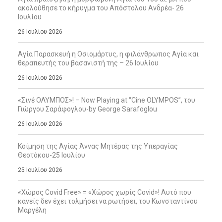
ακολούθησε το κήρυγμα του Απόστολου Ανδρέα- 26
Ιουλίου
26 Ιουλίου 2026
Αγία Παρασκευή η Οσιομάρτυς, η φιλάνθρωπος Αγία και
θεραπευτής του βασανιστή της – 26 Ιουλίου
26 Ιουλίου 2026
«Σινέ ΟΛΥΜΠΟΣ»! – Now Playing at “Cine OLYMPOS”, του
Γιώργου Σαράφογλου-by George Sarafoglou
26 Ιουλίου 2026
Κοίμηση της Αγίας Άννας Μητέρας της Υπεραγίας
Θεοτόκου-25 Ιουλίου
25 Ιουλίου 2026
«Χώρος Covid Free» = «Χώρος χωρίς Covid»! Αυτό που
κανείς δεν έχει τολμήσει να ρωτήσει, του Κωνσταντίνου
Μαργέλη