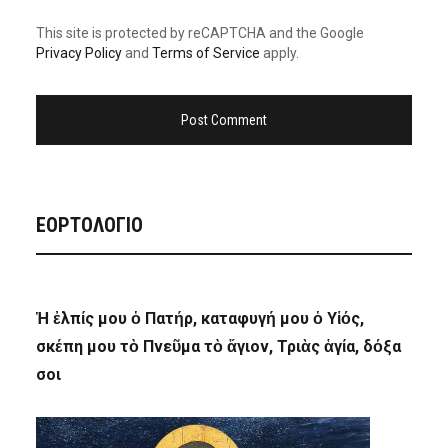
This site is protected by reCAPTCHA and the Google
Privacy Policy
and
Terms of Service
apply.
ΕΟΡΤΟΛΟΓΙΟ
Ἡ ἐλπίς μου ὁ Πατήρ, καταφυγή μου ὁ Υἱός,
σκέπη μου τὸ Πνεῦμα τὸ ἅγιον, Τριὰς ἁγία, δόξα
σοι