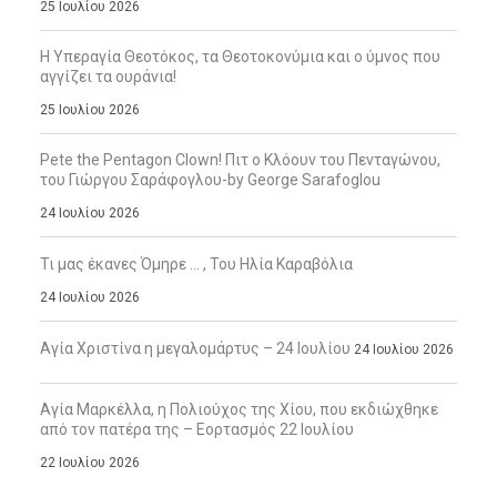
25 Ιουλίου 2026
Η Υπεραγία Θεοτόκος, τα Θεοτοκονύμια και ο ύμνος που
αγγίζει τα ουράνια!
25 Ιουλίου 2026
Pete the Pentagon Clown! Πιτ ο Κλόουν του Πενταγώνου,
του Γιώργου Σαράφογλου-by George Sarafoglou
24 Ιουλίου 2026
Τι μας έκανες Όμηρε … , Του Ηλία Καραβόλια
24 Ιουλίου 2026
Αγία Χριστίνα η μεγαλομάρτυς – 24 Ιουλίου
24 Ιουλίου 2026
Αγία Μαρκέλλα, η Πολιούχος της Χίου, που εκδιώχθηκε
από τον πατέρα της – Εορτασμός 22 Ιουλίου
22 Ιουλίου 2026