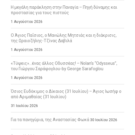
Η μεγάλη παράκληση στην Παναγία – Πηγή δύναμης και
προστασίας για τους πιστούς
1 Αυγούστου 2026
Ο Άγιος Παΐσιος, ο Μανώλης Μητσιάς και η διάκρισις,
της Ωραιοζήλης-Τζίνας Δαβιλά
1 Αυγούστου 2026
«Τύψεις»…ένας άλλος Οδυσσέας! – Nolan’s “Odysseus”,
του Γιώργου Σαράφογλου-by George Sarafoglou
1 Αυγούστου 2026
Όσιος Ευδόκιμος ο Δίκαιος (31 Ιουλίου) – Άγιος Ιωσήφ ο
από Αριμαθαίας (31 Ιουλίου)
31 Ιουλίου 2026
Για τα πανηγύρια, της Αναστασίας Φωκά
30 Ιουλίου 2026