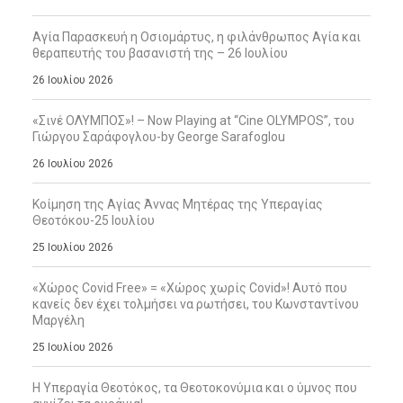
Αγία Παρασκευή η Οσιομάρτυς, η φιλάνθρωπος Αγία και
θεραπευτής του βασανιστή της – 26 Ιουλίου
26 Ιουλίου 2026
«Σινέ ΟΛΥΜΠΟΣ»! – Now Playing at “Cine OLYMPOS”, του
Γιώργου Σαράφογλου-by George Sarafoglou
26 Ιουλίου 2026
Κοίμηση της Αγίας Άννας Μητέρας της Υπεραγίας
Θεοτόκου-25 Ιουλίου
25 Ιουλίου 2026
«Χώρος Covid Free» = «Χώρος χωρίς Covid»! Αυτό που
κανείς δεν έχει τολμήσει να ρωτήσει, του Κωνσταντίνου
Μαργέλη
25 Ιουλίου 2026
Η Υπεραγία Θεοτόκος, τα Θεοτοκονύμια και ο ύμνος που