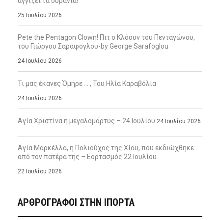
αγγίζει τα ουράνια!
25 Ιουλίου 2026
Pete the Pentagon Clown! Πιτ ο Κλόουν του Πενταγώνου,
του Γιώργου Σαράφογλου-by George Sarafoglou
24 Ιουλίου 2026
Τι μας έκανες Όμηρε … , Του Ηλία Καραβόλια
24 Ιουλίου 2026
Αγία Χριστίνα η μεγαλομάρτυς – 24 Ιουλίου
24 Ιουλίου 2026
Αγία Μαρκέλλα, η Πολιούχος της Χίου, που εκδιώχθηκε
από τον πατέρα της – Εορτασμός 22 Ιουλίου
22 Ιουλίου 2026
ΑΡΘΡΟΓΡΑΦΟΙ ΣΤΗΝ IΠΟΡΤΑ