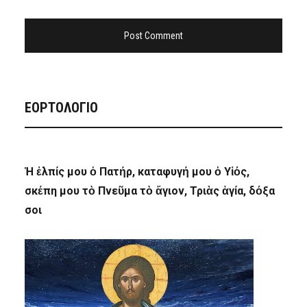
ΕΟΡΤΟΛΟΓΙΟ
Ἡ ἐλπίς μου ὁ Πατήρ, καταφυγή μου ὁ Υἱός,
σκέπη μου τὸ Πνεῦμα τὸ ἅγιον, Τριὰς ἁγία, δόξα
σοι