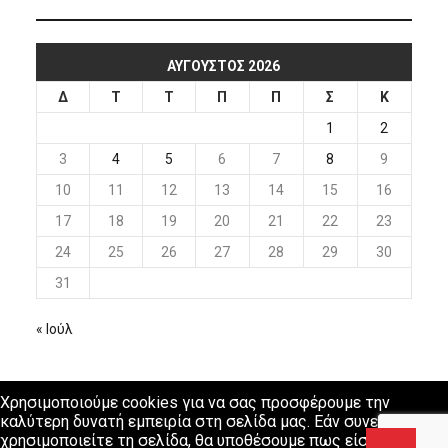
ΑΎΓΟΥΣΤΟΣ 2026
Δ
Τ
Τ
Π
Π
Σ
Κ
1
2
3
4
5
6
7
8
9
10
11
12
13
14
15
16
17
18
19
20
21
22
23
24
25
26
27
28
29
30
31
« Ιούλ
Χρησιμοποιούμε cookies για να σας προσφέρουμε την
καλύτερη δυνατή εμπειρία στη σελίδα μας. Εάν συνεχίσετε να
χρησιμοποιείτε τη σελίδα, θα υποθέσουμε πως είστε