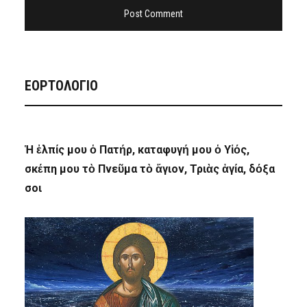
ΕΟΡΤΟΛΟΓΙΟ
Ἡ ἐλπίς μου ὁ Πατήρ, καταφυγή μου ὁ Υἱός,
σκέπη μου τὸ Πνεῦμα τὸ ἅγιον, Τριὰς ἁγία, δόξα
σοι