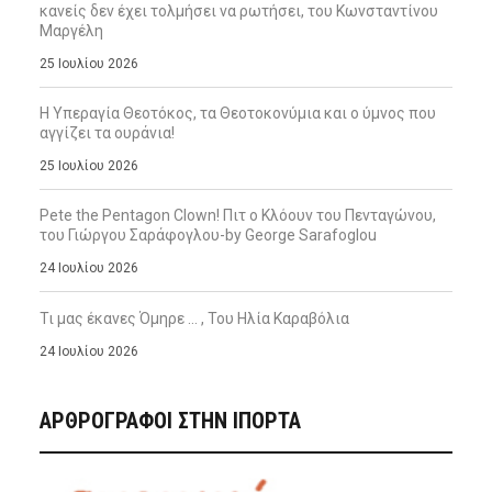
κανείς δεν έχει τολμήσει να ρωτήσει, του Κωνσταντίνου
Μαργέλη
25 Ιουλίου 2026
Η Υπεραγία Θεοτόκος, τα Θεοτοκονύμια και ο ύμνος που
αγγίζει τα ουράνια!
25 Ιουλίου 2026
Pete the Pentagon Clown! Πιτ ο Κλόουν του Πενταγώνου,
του Γιώργου Σαράφογλου-by George Sarafoglou
24 Ιουλίου 2026
Τι μας έκανες Όμηρε … , Του Ηλία Καραβόλια
24 Ιουλίου 2026
ΑΡΘΡΟΓΡΑΦΟΙ ΣΤΗΝ IΠΟΡΤΑ