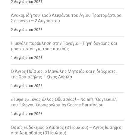
2 Αυγούστου 2026
Ανακομιδή του Ιερού Λειψάνου του Αγίου Πρωτομάρτυρα
Στεφάνου – 2 Αυγούστου
2 Αυγούστου 2026
Η μεγάλη παράκληση στην Παναγία – Πηγή δύναμης και
προστασίας για τους πιστούς
1 Αυγούστου 2026
Ο Άγιος Παΐσιος, ο Μανώλης Μητσιάς και η διάκρισις,
της Ωραιοζήλης-Τζίνας Δαβιλά
1 Αυγούστου 2026
«Τύψεις»…ένας άλλος Οδυσσέας! – Nolan’s “Odysseus”,
του Γιώργου Σαράφογλου-by George Sarafoglou
1 Αυγούστου 2026
Όσιος Ευδόκιμος ο Δίκαιος (31 Ιουλίου) – Άγιος Ιωσήφ ο
από Αριμαθαίας (31 Ιουλίου)