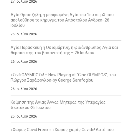
27 Ιουλίου 2026
Αγία Ωραιοζήλη, η μορφωμένη Αγία του 1ου αι. μΧ που
ακολούθησε το κήρυγμα του Απόστολου Ανδρέα- 26
Ιουλίου
26 Ιουλίου 2026
Αγία Παρασκευή η Οσιομάρτυς, η φιλάνθρωπος Αγία και
θεραπευτής του βασανιστή της – 26 Ιουλίου
26 Ιουλίου 2026
«Σινέ ΟΛΥΜΠΟΣ»! – Now Playing at “Cine OLYMPOS”, του
Γιώργου Σαράφογλου-by George Sarafoglou
26 Ιουλίου 2026
Κοίμηση της Αγίας Άννας Μητέρας της Υπεραγίας
Θεοτόκου-25 Ιουλίου
25 Ιουλίου 2026
«Χώρος Covid Free» = «Χώρος χωρίς Covid»! Αυτό που