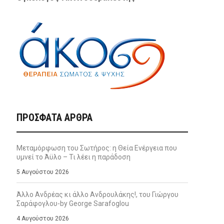
ΠΡΌΣΦΑΤΑ ΆΡΘΡΑ
Μεταμόρφωση του Σωτήρος: η Θεία Ενέργεια που
υμνεί το Άϋλο – Τι λέει η παράδοση
5 Αυγούστου 2026
Άλλο Ανδρέας κι άλλο Ανδρουλάκης!, του Γιώργου
Σαράφογλου-by George Sarafoglou
4 Αυγούστου 2026