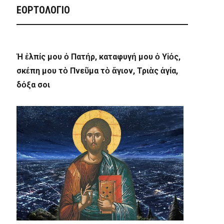
ΕΟΡΤΟΛΟΓΙΟ
Ἡ ἐλπίς μου ὁ Πατήρ, καταφυγή μου ὁ Υἱός,
σκέπη μου τὸ Πνεῦμα τὸ ἅγιον, Τριὰς ἁγία,
δόξα σοι