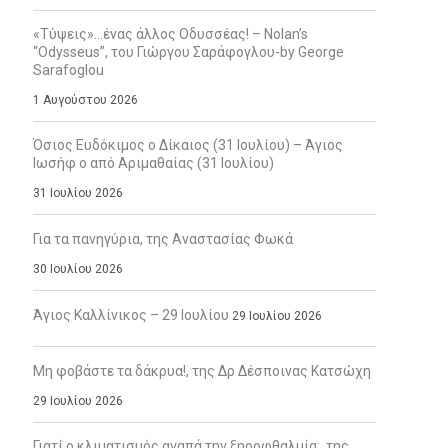
«Τύψεις»…ένας άλλος Οδυσσέας! – Nolan’s
“Odysseus”, του Γιώργου Σαράφογλου-by George
Sarafoglou
1 Αυγούστου 2026
Όσιος Ευδόκιμος ο Δίκαιος (31 Ιουλίου) – Άγιος
Ιωσήφ ο από Αριμαθαίας (31 Ιουλίου)
31 Ιουλίου 2026
Για τα πανηγύρια, της Αναστασίας Φωκά
30 Ιουλίου 2026
Άγιος Καλλίνικος – 29 Ιουλίου
29 Ιουλίου 2026
Μη φοβάστε τα δάκρυα!, της Δρ Δέσποινας Κατσώχη
29 Ιουλίου 2026
Γιατί ο κλιματισμός αγαπά την ξηροφθαλμία;, της