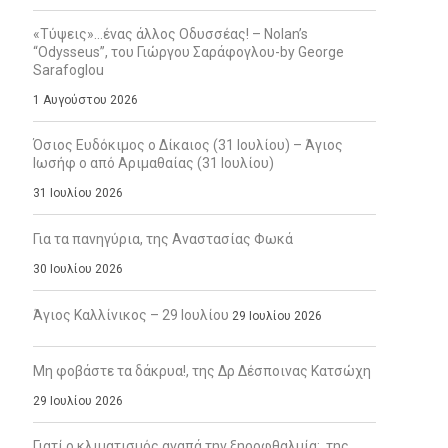
«Τύψεις»…ένας άλλος Οδυσσέας! – Nolan’s
“Odysseus”, του Γιώργου Σαράφογλου-by George
Sarafoglou
1 Αυγούστου 2026
Όσιος Ευδόκιμος ο Δίκαιος (31 Ιουλίου) – Άγιος
Ιωσήφ ο από Αριμαθαίας (31 Ιουλίου)
31 Ιουλίου 2026
Για τα πανηγύρια, της Αναστασίας Φωκά
30 Ιουλίου 2026
Άγιος Καλλίνικος – 29 Ιουλίου
29 Ιουλίου 2026
Μη φοβάστε τα δάκρυα!, της Δρ Δέσποινας Κατσώχη
29 Ιουλίου 2026
Γιατί ο κλιματισμός αγαπά την ξηροφθαλμία;, της