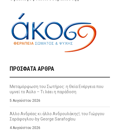
ΠΡΌΣΦΑΤΑ ΆΡΘΡΑ
Μεταμόρφωση του Σωτήρος: η Θεία Ενέργεια που
υμνεί το Άϋλο – Τι λέει η παράδοση
5 Αυγούστου 2026
Άλλο Ανδρέας κι άλλο Ανδρουλάκης!, του Γιώργου
Σαράφογλου-by George Sarafoglou
4 Αυγούστου 2026