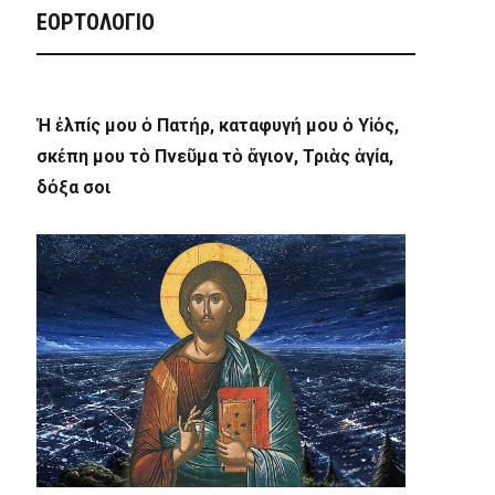
ΕΟΡΤΟΛΟΓΙΟ
Ἡ ἐλπίς μου ὁ Πατήρ, καταφυγή μου ὁ Υἱός,
σκέπη μου τὸ Πνεῦμα τὸ ἅγιον, Τριὰς ἁγία,
δόξα σοι