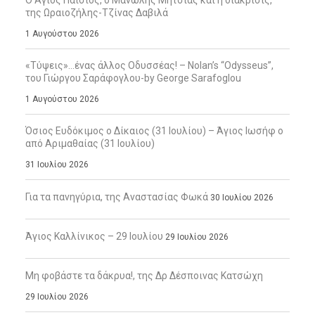
Ο Άγιος Παΐσιος, ο Μανώλης Μητσιάς και η διάκρισις,
της Ωραιοζήλης-Τζίνας Δαβιλά
1 Αυγούστου 2026
«Τύψεις»…ένας άλλος Οδυσσέας! – Nolan’s “Odysseus”,
του Γιώργου Σαράφογλου-by George Sarafoglou
1 Αυγούστου 2026
Όσιος Ευδόκιμος ο Δίκαιος (31 Ιουλίου) – Άγιος Ιωσήφ ο
από Αριμαθαίας (31 Ιουλίου)
31 Ιουλίου 2026
Για τα πανηγύρια, της Αναστασίας Φωκά
30 Ιουλίου 2026
Άγιος Καλλίνικος – 29 Ιουλίου
29 Ιουλίου 2026
Μη φοβάστε τα δάκρυα!, της Δρ Δέσποινας Κατσώχη
29 Ιουλίου 2026