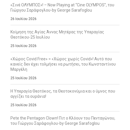
«Σινέ ΟΛΥΜΠΟΣ»! – Now Playing at “Cine OLYMPOS”, του
Γιώργου Σαράφογλου-by George Sarafoglou
26 Ιουλίου 2026
Κοίμηση της Αγίας Άννας Μητέρας της Υπεραγίας
Θεοτόκου-25 Ιουλίου
25 Ιουλίου 2026
«Χώρος Covid Free» = «Χώρος χωρίς Covid»! Αυτό που
κανείς δεν έχει τολμήσει να ρωτήσει, του Κωνσταντίνου
Μαργέλη
25 Ιουλίου 2026
Η Υπεραγία Θεοτόκος, τα Θεοτοκονύμια και ο ύμνος που
αγγίζει τα ουράνια!
25 Ιουλίου 2026
Pete the Pentagon Clown! Πιτ ο Κλόουν του Πενταγώνου,
του Γιώργου Σαράφογλου-by George Sarafoglou