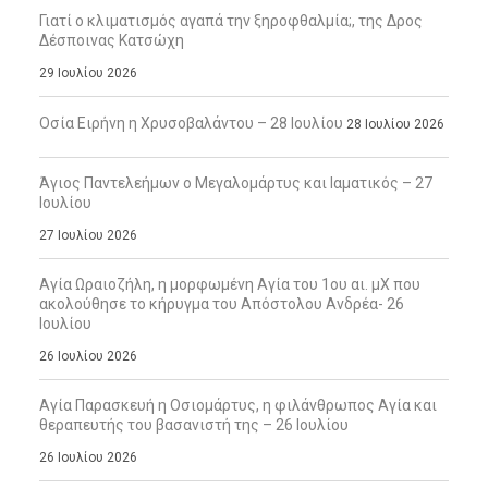
Γιατί ο κλιματισμός αγαπά την ξηροφθαλμία;, της Δρος
Δέσποινας Κατσώχη
29 Ιουλίου 2026
Οσία Ειρήνη η Χρυσοβαλάντου – 28 Ιουλίου
28 Ιουλίου 2026
Άγιος Παντελεήμων ο Μεγαλομάρτυς και Ιαματικός – 27
Ιουλίου
27 Ιουλίου 2026
Αγία Ωραιοζήλη, η μορφωμένη Αγία του 1ου αι. μΧ που
ακολούθησε το κήρυγμα του Απόστολου Ανδρέα- 26
Ιουλίου
26 Ιουλίου 2026
Αγία Παρασκευή η Οσιομάρτυς, η φιλάνθρωπος Αγία και
θεραπευτής του βασανιστή της – 26 Ιουλίου
26 Ιουλίου 2026