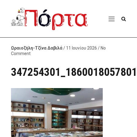
Ωραιοζήλη-Τζίνα Δαβιλά
/ 11 Ιουνίου 2026 / No
Comment
347254301_1860018057801