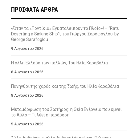
ΠΡΌΣΦΑΤΑ ΆΡΘΡΑ
«Όταν τα «Ποντίκια» Εγκαταλείπουν το Πλοίο»! – “Rats
Deserting a Sinking Ship”!, του Γιώργου Σαράφογλου-by
George Sarafoglou
9 Αυγούστου 2026
Η άλλη Ελλάδα των πολλών, Του Ηλία Καραβόλια
8 Αυγούστου 2026
Πανηγύρι της χαράς και της ζωής, tου Ηλία Καραβόλια
8 Αυγούστου 2026
Μεταμόρφωση του Σωτήρος: η Θεία Ενέργεια που υμνεί
το Άϋλο – Τι λέει η παράδοση
5 Αυγούστου 2026