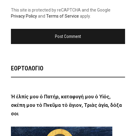
This site is protected by reCAPTCHA and the Google
Privacy Policy
and
Terms of Service
apply.
ΕΟΡΤΟΛΟΓΙΟ
Ἡ ἐλπίς μου ὁ Πατήρ, καταφυγή μου ὁ Υἱός,
σκέπη μου τὸ Πνεῦμα τὸ ἅγιον, Τριὰς ἁγία, δόξα
σοι